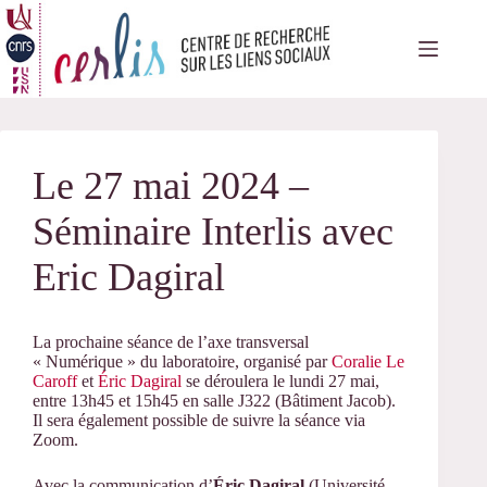
Passer
au
contenu
Le 27 mai 2024 –
Séminaire Interlis avec
Eric Dagiral
La prochaine séance de l’axe transversal
« Numérique » du laboratoire, organisé par
Coralie Le
Caroff
et
Éric Dagiral
se déroulera le lundi 27 mai,
entre 13h45 et 15h45 en salle J322 (Bâtiment Jacob).
Il sera également possible de suivre la séance via
Zoom.
Avec la communication d’
Éric Dagiral
(Université