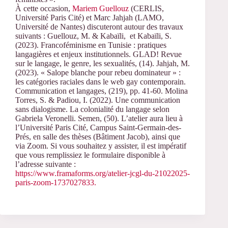
À cette occasion,
Mariem Guellouz
(CERLIS,
Université Paris Cité) et Marc Jahjah (LAMO,
Université de Nantes) discuteront autour des travaux
suivants : Guellouz, M. & Kabaïli, et Kabaïli, S.
(2023). Francoféminisme en Tunisie : pratiques
langagières et enjeux institutionnels. GLAD! Revue
sur le langage, le genre, les sexualités, (14). Jahjah, M.
(2023). « Salope blanche pour rebeu dominateur » :
les catégories raciales dans le web gay contemporain.
Communication et langages, (219), pp. 41-60. Molina
Torres, S. & Padiou, I. (2022). Une communication
sans dialogisme. La colonialité du langage selon
Gabriela Veronelli. Semen, (50). L’atelier aura lieu à
l’Université Paris Cité, Campus Saint-Germain-des-
Prés, en salle des thèses (Bâtiment Jacob), ainsi que
via Zoom. Si vous souhaitez y assister, il est impératif
que vous remplissiez le formulaire disponible à
l’adresse suivante :
https://www.framaforms.org/atelier-jcgl-du-21022025-
paris-zoom-1737027833.