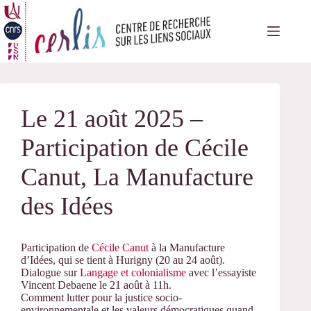
Passer
au
contenu
Le 21 août 2025 –
Participation de Cécile
Canut, La Manufacture
des Idées
Participation de
Cécile Canut
à la Manufacture
d’Idées, qui se tient à Hurigny (20 au 24 août).
Dialogue sur
Langage et colonialisme
avec l’essayiste
Vincent Debaene le 21 août à 11h.
Comment lutter pour la justice socio-
environnementale et les valeurs démocratiques quand