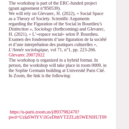
The workshop is part of the ERC-funded project
(grant agreement n°850539).
We will rely on Glevarec, H. (2022), « Social Space
as a Theory of Society. Scientific Arguments
regarding the Figuration of the Social in Bourdieu’s
Distinction »
,
Sociology
(forthcoming) and Glevarec,
H. (2021), « L’«espace social» selon P. Bourdieu.
Examen des fondements d’une figuration de la société
et d’une interprétation des pratiques culturelles »,
L’Année sociologique
, vol 71, n°1, pp. 223-266.
Glevarec 20072022
The workshop is organized in a hybrid format. In
person, the workshop will take place in room 0009, in
the Sophie Germain building at Université Paris Cité.
In Zoom, the link is the following:
https://u-paris.zoom.us/j/8937982470?
pwd=UzlaSWlYV1lGeDhhVTZZLzh5WENHUT09