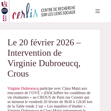
Passer
au
contenu
Le 20 février 2026 –
Intervention de
Virginie Dubroeucq,
Crous
Virginie Dubroeucq
participe avec Clara Maïzi aux
rencontres de l’OVE « (Dé)Chiffrer les conditions de
vie étudiantes » au CROUS de Paris rue Censier qui
se tiennent le vendredi 20 février de 9h30 à 12h30 lors
de la Table ronde 2 sur « Les manières d’étudier ».
Virginie Dubroeucq et Clara Maïzi présenteront le