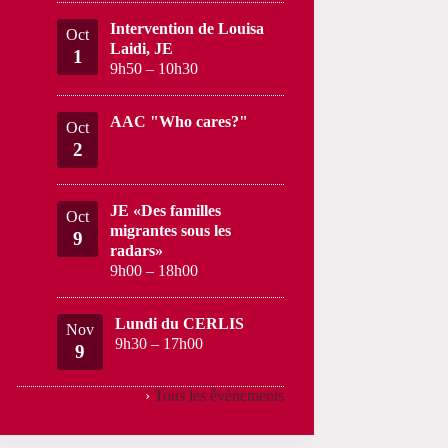
Intervention de Louisa
Oct
Laidi, JE
1
9h50
–
10h30
AAC "Who cares?"
Oct
2
JE «Des familles
Oct
migrantes sous les
9
radars»
9h00
–
18h00
Lundi du CERLIS
Nov
9h30
–
17h00
9
›
Tous les évènements