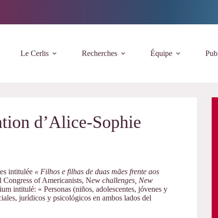
Le Cerlis
Recherches
Équipe
Publ
ention d’Alice-Sophie
s intitulée
« Filhos e filhas de duas mães frente aos
al Congress of Americanists, N
ew challenges, New
ium intitulé:
« Personas (niños, adolescentes, jóvenes y
ciales, jurídicos y psicológicos en ambos lados del