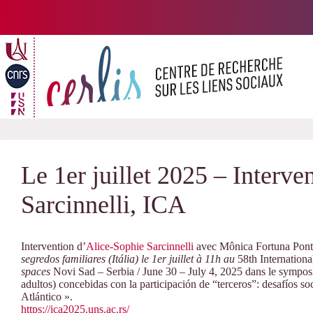
Passer
au
contenu
Le 1er juillet 2025 – Interv
Sarcinnelli, ICA
Intervention d’
Alice-Sophie Sarcinnelli
avec Mônica Fortuna Ponte
segredos familiares (Itália) le 1er juillet à 11h au
58th Internation
spaces
Novi Sad – Serbia / June 30 – July 4, 2025
dans le sympos
adultos) concebidas con la participación de “terceros”: desafíos so
Atlántico ».
https://ica2025.uns.ac.rs/