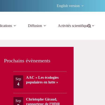
English version
ications
Diffusion
Activités scientifiques
Prochains évènements
AAC « Les écologies
Sep
populaires en lutte »
4
Christophe Giraud,
Sep
rapporteur de l’HDR