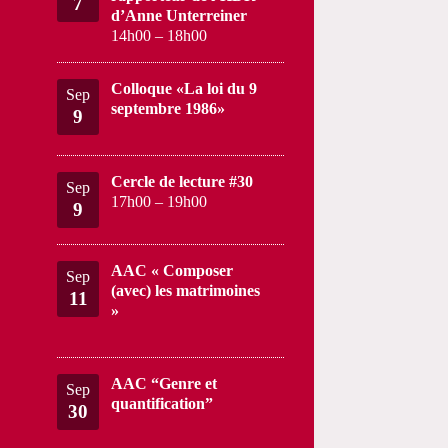
7
d’Anne Unterreiner
14h00
–
18h00
Colloque «La loi du 9
Sep
septembre 1986»
9
Cercle de lecture #30
Sep
17h00
–
19h00
9
AAC « Composer
Sep
(avec) les matrimoines
11
»
AAC “Genre et
Sep
quantification”
30