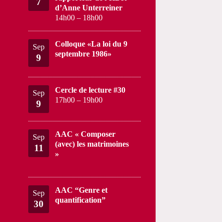
7
d’Anne Unterreiner
14h00
–
18h00
Colloque «La loi du 9
Sep
septembre 1986»
9
Cercle de lecture #30
Sep
17h00
–
19h00
9
AAC « Composer
Sep
(avec) les matrimoines
11
»
AAC “Genre et
Sep
quantification”
30