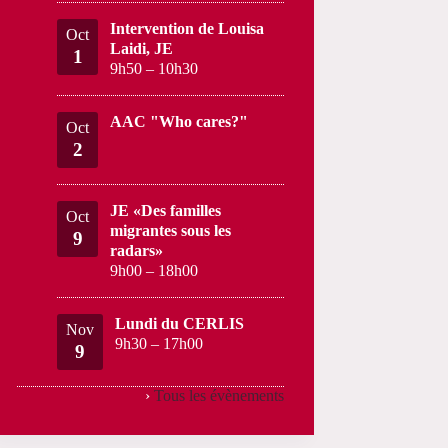
Intervention de Louisa
Oct
Laidi, JE
1
9h50
–
10h30
AAC "Who cares?"
Oct
2
JE «Des familles
Oct
migrantes sous les
9
radars»
9h00
–
18h00
Lundi du CERLIS
Nov
9h30
–
17h00
9
›
Tous les évènements