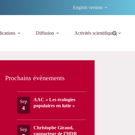
English version
ications
Diffusion
Activités scientifiques
Prochains évènements
AAC « Les écologies
Sep
populaires en lutte »
4
Christophe Giraud,
Sep
rapporteur de l’HDR