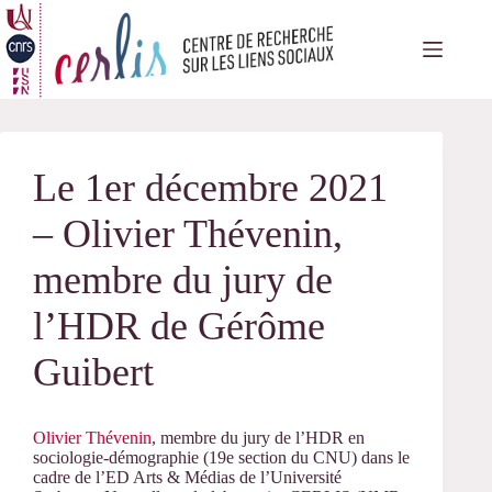
Passer
au
contenu
Le 1er décembre 2021
– Olivier Thévenin,
membre du jury de
l’HDR de Gérôme
Guibert
Olivier Thévenin
, membre du jury de l’HDR en
sociologie-démographie (19e section du CNU) dans le
cadre de l’ED Arts & Médias de l’Université