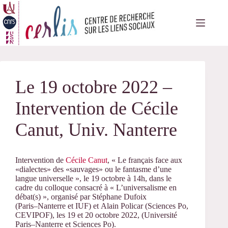
Passer
au
contenu
Le 19 octobre 2022 –
Intervention de Cécile
Canut, Univ. Nanterre
Intervention de
Cécile Canut
, « Le français face aux
«dialectes» des «sauvages» ou le fantasme d’une
langue universelle », le 19 octobre à 14h, dans le
cadre du colloque consacré à « L’universalisme en
débat(s) »,
organisé par Stéphane Dufoix
(Paris
–
Nanterre et IUF) et
Alain Policar (Sciences Po,
CEVIPOF), les
19 et 20 octobre 2022,
(Université
Paris
–
Nanterre et Sciences Po
).