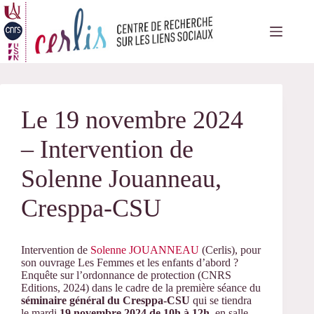
Passer
au
contenu
Le 19 novembre 2024
– Intervention de
Solenne Jouanneau,
Cresppa-CSU
Intervention de
Solenne JOUANNEAU
(Cerlis), pour
son ouvrage Les Femmes et les enfants d’abord ?
Enquête sur l’ordonnance de protection (CNRS
Editions, 2024) dans le cadre de la première séance du
séminaire général du Cresppa-CSU
qui se tiendra
le mardi
19 novembre 2024 de 10h à 12h
, en salle