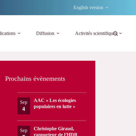
English version
ications
Diffusion
Activités scientifiques
Prochains évènements
AAC « Les écologies
Sep
populaires en lutte »
4
Christophe Giraud,
Sep
rapporteur de l’HDR