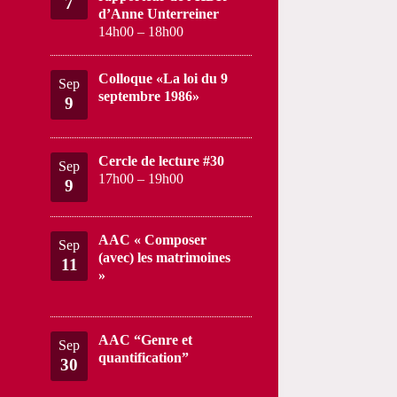
7
d’Anne Unterreiner
14h00
–
18h00
Colloque «La loi du 9
Sep
septembre 1986»
9
Cercle de lecture #30
Sep
17h00
–
19h00
9
AAC « Composer
Sep
(avec) les matrimoines
11
»
AAC “Genre et
Sep
quantification”
30