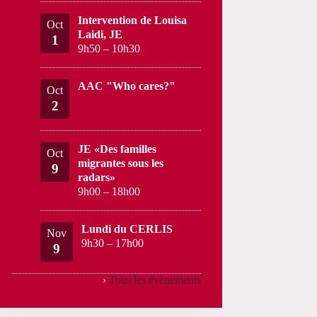
Intervention de Louisa
Oct
Laidi, JE
1
9h50
–
10h30
AAC "Who cares?"
Oct
2
JE «Des familles
Oct
migrantes sous les
9
radars»
9h00
–
18h00
Lundi du CERLIS
Nov
9h30
–
17h00
9
›
Tous les évènements