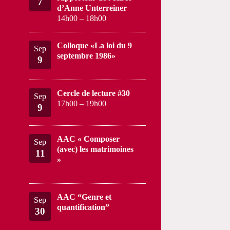
7
d’Anne Unterreiner
14h00
–
18h00
Colloque «La loi du 9
Sep
septembre 1986»
9
Cercle de lecture #30
Sep
17h00
–
19h00
9
AAC « Composer
Sep
(avec) les matrimoines
11
»
AAC “Genre et
Sep
quantification”
30