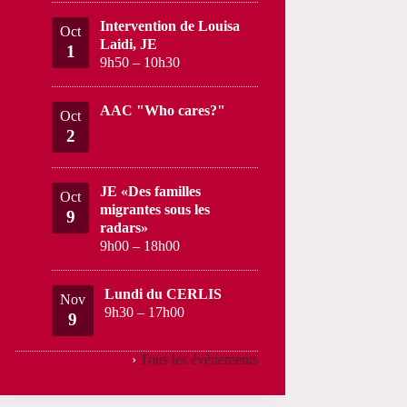
Intervention de Louisa
Oct
Laidi, JE
1
9h50
–
10h30
AAC "Who cares?"
Oct
2
JE «Des familles
Oct
migrantes sous les
9
radars»
9h00
–
18h00
Lundi du CERLIS
Nov
9h30
–
17h00
9
›
Tous les évènements