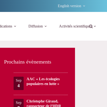
English version
ications
Diffusion
Activités scientifiques
Prochains évènements
AAC « Les écologies
Sep
populaires en lutte »
4
Christophe Giraud,
Sep
rapporteur de l’HDR