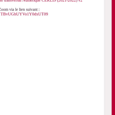
xe transversal Numérique CERLIS (2021-2022) v2
oom via le lien suivant :
k1tUTBvUGhUYVo1Y0dxUT09