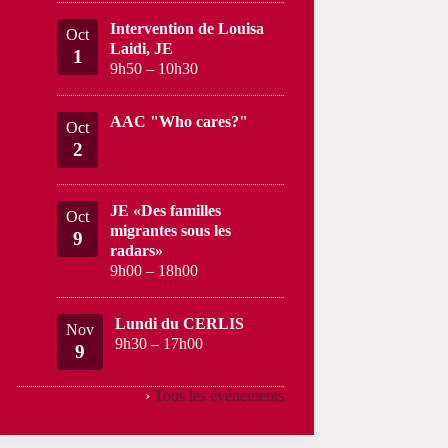
Intervention de Louisa
Oct
Laidi, JE
1
9h50
–
10h30
AAC "Who cares?"
Oct
2
JE «Des familles
Oct
migrantes sous les
9
radars»
9h00
–
18h00
Lundi du CERLIS
Nov
9h30
–
17h00
9
›
Tous les évènements