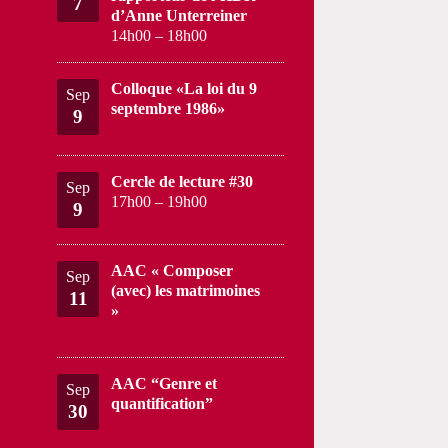
7
d’Anne Unterreiner
14h00
–
18h00
Colloque «La loi du 9
Sep
septembre 1986»
9
Cercle de lecture #30
Sep
17h00
–
19h00
9
AAC « Composer
Sep
(avec) les matrimoines
11
»
AAC “Genre et
Sep
quantification”
30