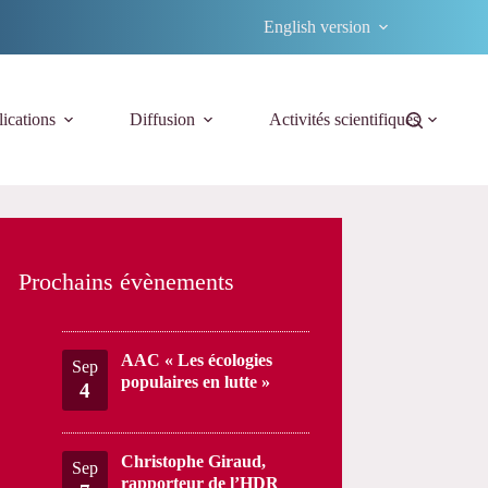
English version
ications
Diffusion
Activités scientifiques
Prochains évènements
AAC « Les écologies
Sep
populaires en lutte »
4
Christophe Giraud,
Sep
rapporteur de l’HDR