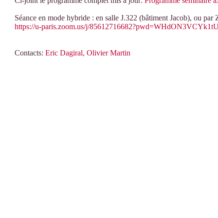
Ci-joint le programme complet mis à jour:
Programme séminaire a
Séance en mode hybride : en salle J.322 (bâtiment Jacob), ou par Z
https://u-paris.zoom.us/j/85612716682?pwd=WHdON3VCY
Contacts:
Eric Dagiral,
Olivier Martin