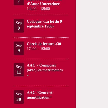
7
d’Anne Unterreiner
14h00
–
18h00
Colloque «La loi du 9
Sep
septembre 1986»
9
Cercle de lecture #30
Sep
17h00
–
19h00
9
AAC « Composer
Sep
(avec) les matrimoines
11
»
AAC “Genre et
Sep
quantification”
30