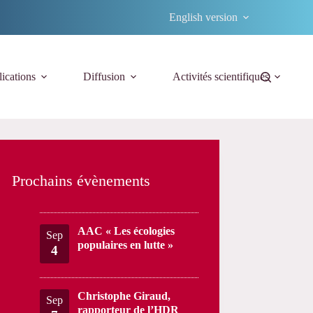
English version
ications
Diffusion
Activités scientifiques
Prochains évènements
AAC « Les écologies
Sep
populaires en lutte »
4
Christophe Giraud,
Sep
rapporteur de l’HDR