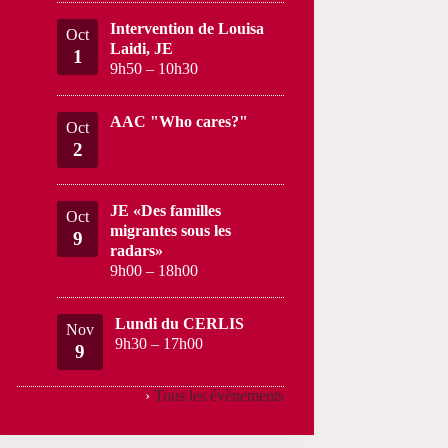
Intervention de Louisa
Oct
Laidi, JE
1
9h50
–
10h30
AAC "Who cares?"
Oct
2
JE «Des familles
Oct
migrantes sous les
9
radars»
9h00
–
18h00
Lundi du CERLIS
Nov
9h30
–
17h00
9
›
Tous les évènements