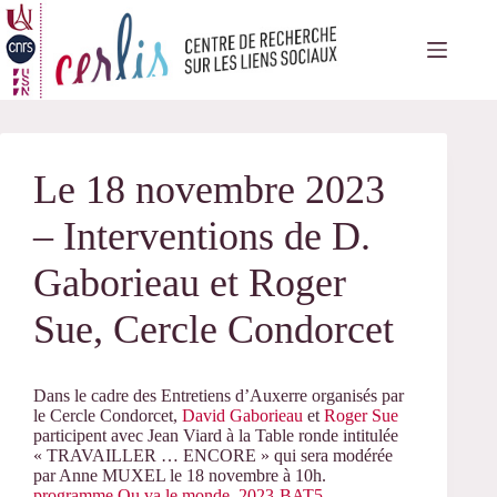
Passer
au
contenu
Le 18 novembre 2023
– Interventions de D.
Gaborieau et Roger
Sue, Cercle Condorcet
Dans le cadre des Entretiens d’Auxerre organisés par
le Cercle Condorcet,
David Gaborieau
et
Roger Sue
participent avec Jean Viard à la Table ronde intitulée
« TRAVAILLER … ENCORE » qui sera modérée
par Anne MUXEL le 18 novembre à 10h.
programme Ou va le monde_2023-BAT5