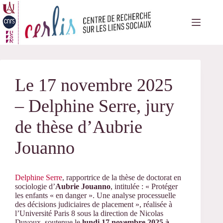
Passer
au
contenu
Le 17 novembre 2025
– Delphine Serre, jury
de thèse d’Aubrie
Jouanno
Delphine Serre
, rapportrice de la thèse de doctorat en
sociologie d’
Aubrie Jouanno
, intitulée : « Protéger
les enfants « en danger ». Une analyse processuelle
des décisions judiciaires de placement », réalisée à
l’Université Paris 8 sous la direction de Nicolas
Duvoux, soutenue le
lundi 17 novembre 2025 à