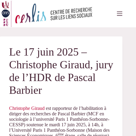
Passer
au
contenu
Le 17 juin 2025 –
Christophe Giraud, jury
de l’HDR de Pascal
Barbier
Christophe Giraud
est rapporteur de l’habilitation à
diriger des recherches de Pascal Barbier (MCF en
sociologie à l’université Paris 1 Panthéon-Sorbonne-
CESSP) soutenue le mardi 17 juin 2025, à 14h, à
l’Université Paris 1 Panthéon-Sorbonne (Maison des
ème
Sciences Économiques, 6
étage, salle de réunion).