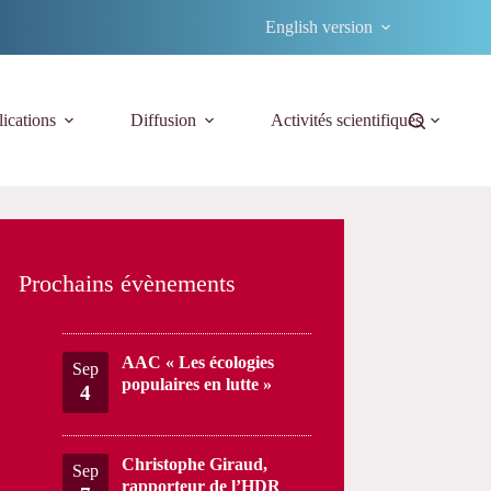
English version
ications
Diffusion
Activités scientifiques
Prochains évènements
AAC « Les écologies
Sep
populaires en lutte »
4
Christophe Giraud,
Sep
rapporteur de l’HDR