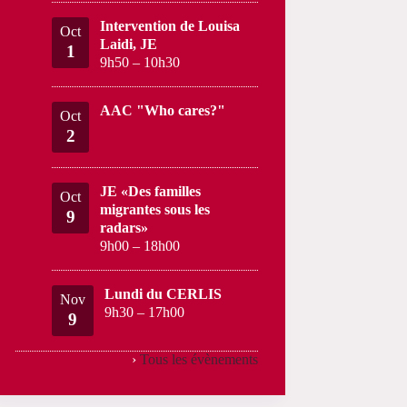
Intervention de Louisa
Oct
Laidi, JE
1
9h50
–
10h30
AAC "Who cares?"
Oct
2
JE «Des familles
Oct
migrantes sous les
9
radars»
9h00
–
18h00
Lundi du CERLIS
Nov
9h30
–
17h00
9
›
Tous les évènements