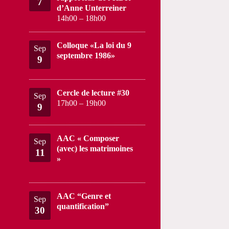
7
d’Anne Unterreiner
14h00
–
18h00
Colloque «La loi du 9
Sep
septembre 1986»
9
Cercle de lecture #30
Sep
17h00
–
19h00
9
AAC « Composer
Sep
(avec) les matrimoines
11
»
AAC “Genre et
Sep
quantification”
30