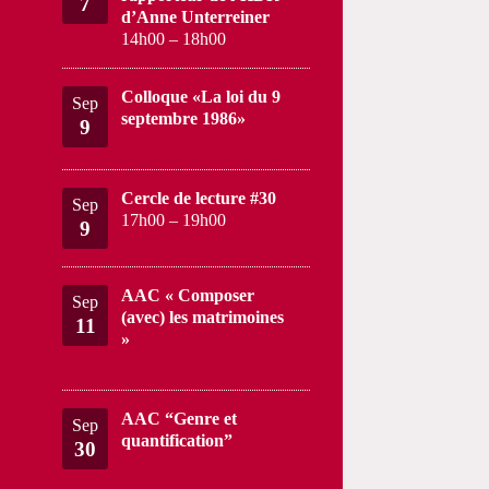
7
d’Anne Unterreiner
14h00
–
18h00
Colloque «La loi du 9
Sep
septembre 1986»
9
Cercle de lecture #30
Sep
17h00
–
19h00
9
AAC « Composer
Sep
(avec) les matrimoines
11
»
AAC “Genre et
Sep
quantification”
30