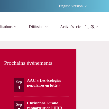
English version
ications
Diffusion
Activités scientifiques
Prochains évènements
AAC « Les écologies
Sep
populaires en lutte »
4
Christophe Giraud,
Sep
rapporteur de l’HDR