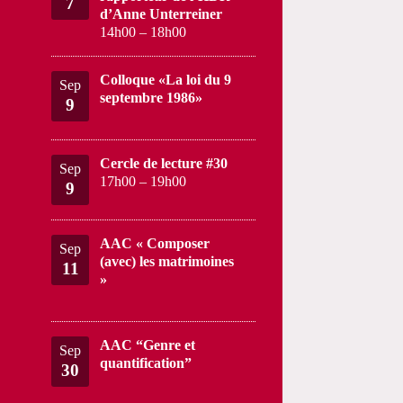
7
d’Anne Unterreiner
14h00
–
18h00
Colloque «La loi du 9
Sep
septembre 1986»
9
Cercle de lecture #30
Sep
17h00
–
19h00
9
AAC « Composer
Sep
(avec) les matrimoines
11
»
AAC “Genre et
Sep
quantification”
30