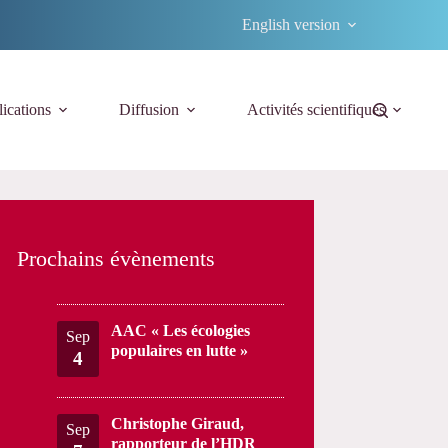
English version
ications
Diffusion
Activités scientifiques
Prochains évènements
AAC « Les écologies
Sep
populaires en lutte »
4
Christophe Giraud,
Sep
rapporteur de l’HDR