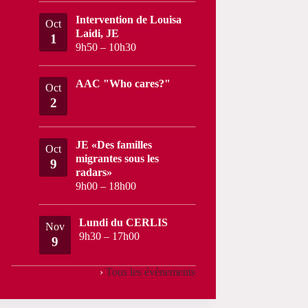
Intervention de Louisa
Oct
Laidi, JE
1
9h50
–
10h30
AAC "Who cares?"
Oct
2
JE «Des familles
Oct
migrantes sous les
9
radars»
9h00
–
18h00
Lundi du CERLIS
Nov
9h30
–
17h00
9
›
Tous les évènements