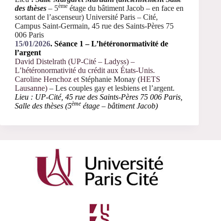
ème
des thèses
–
5
étage du bâtiment Jacob – en face en
sortant de l’ascenseur)
Université Paris – Cité,
Campus Saint-Germain,
45 rue des Saints-Pères 75
006 Paris
15/01/2026
. Séance 1 – L’hétéronormativité de
l’argent
David Distelrath (UP-Cité – Ladyss) –
L’hétéronormativité du crédit aux États-Unis.
Caroline Henchoz et
Stéphanie Monay (
HETS
Lausanne)
– Les couples gay et lesbiens et l’argent.
Lieu : UP-Cité, 45 rue des Saints-Pères 75 006 Paris,
ème
Salle des thèses (5
étage – bâtiment Jacob)