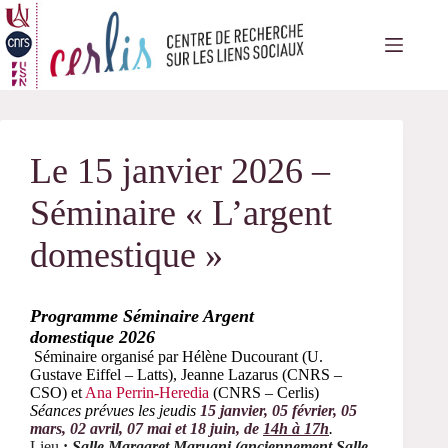
Passer
au
contenu
Le 15 janvier 2026 –
Séminaire « L’argent
domestique »
Programme Séminaire Argent
domestique 2026
Séminaire organisé par Hélène Ducourant (U.
Gustave Eiffel – Latts), Jeanne Lazarus (CNRS –
CSO) et
Ana Perrin-Heredia
(CNRS – Cerlis)
Séances prévues les jeudis
15 janvier, 05 février, 05
mars, 02 avril, 07 mai et 18 juin, de
14h à 17h
.
Lieu
:
Salle Margaret Maruani (anciennement Salle