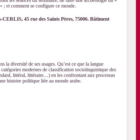
urant les séances du séminaire, de faire une archéologie du «
 » ; et comment se configure ce monde.
ris-CERLIS,
45 rue des Saints Pères, 75006. B
âtiment
ns la diversité de ses usages. Qu’est ce que la langue
es catégories modernes de classification sociolinguistique des
ndard, littéral, littéraire…) en les confrontant aux processus
ne histoire politique liée au monde arabe.