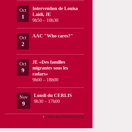
Intervention de Louisa
Oct
Laidi, JE
1
9h50
–
10h30
AAC "Who cares?"
Oct
2
JE «Des familles
Oct
migrantes sous les
9
radars»
9h00
–
18h00
Lundi du CERLIS
Nov
9h30
–
17h00
9
›
Tous les évènements