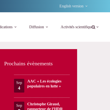
English version
ications
Diffusion
Activités scientifiques
Prochains évènements
AAC « Les écologies
Sep
populaires en lutte »
4
Christophe Giraud,
Sep
rapporteur de l’HDR