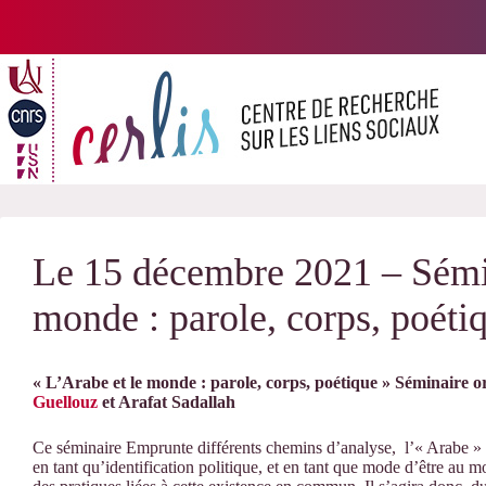
Passer
au
contenu
Le 15 décembre 2021 – Sémin
monde : parole, corps, poéti
« L’Arabe et le monde : parole, corps, poétique »
Séminaire or
Guellouz
et Arafat Sadallah
Ce séminaire Emprunte différents chemins d’analyse, l’« Arabe » te
en tant qu’identification politique, et en tant que mode d’être au 