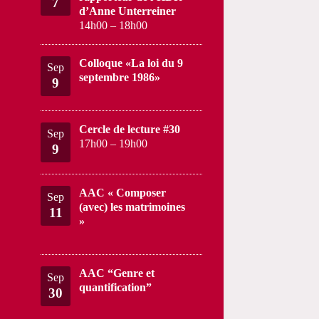
7
d’Anne Unterreiner
14h00
–
18h00
Colloque «La loi du 9
Sep
septembre 1986»
9
Cercle de lecture #30
Sep
17h00
–
19h00
9
AAC « Composer
Sep
(avec) les matrimoines
11
»
AAC “Genre et
Sep
quantification”
30