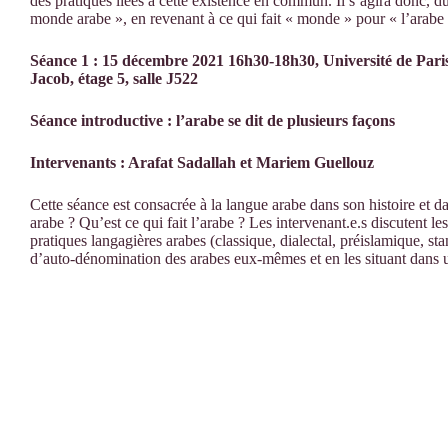
des pratiques liées à cette existence en commun. Il s’agira donc, d
monde arabe », en revenant à ce qui fait « monde » pour « l’arabe
Séance 1 : 15 décembre 2021 16h30-18h30,
Université de Pa
Jacob, é
tage 5, salle J522
Séance introductive : l’arabe se dit de plusieurs façons
Intervenants : Arafat Sadallah et Mariem Guellouz
Cette séance est consacrée à la langue arabe dans son histoire et da
arabe ? Qu’est ce qui fait l’arabe ? Les intervenant.e.s discutent l
pratiques langagières arabes (classique, dialectal, préislamique, sta
d’auto-dénomination des arabes eux-mêmes et en les situant dans u