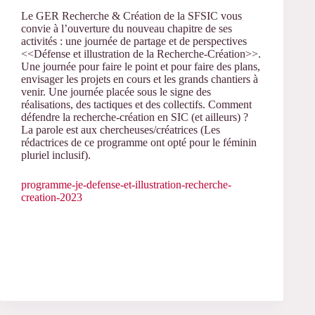
Le
GER
Recherche
&
Création
de
la
SFSIC
vous
convie
à
l’ouverture
du
nouveau
chapitre
de
ses
activités
:
une
journée
de
partage
et
de
perspectives
<<Défense et illustration de la Recherche-Création>>.
Une
journée
pour
faire
le
point
et
pour
faire
des
plans,
envisager
les
projets en cours et les grands chantiers à
venir.
Une
journée
placée
sous
le
signe
des
réalisations,
des
tactiques
et
des
collectifs.
Comment
défendre
la
recherche-création
en
SIC
(et
ailleurs)
?
La
parole est aux chercheuses/créatrices
(Les
rédactrices de ce programme ont opté pour le féminin
pluriel inclusif)
.
programme-je-defense-et-illustration-recherche-
creation-2023