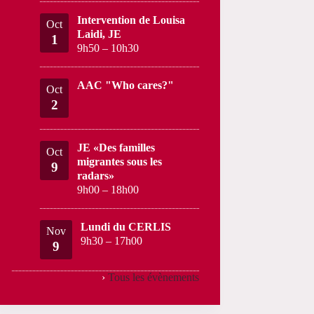
Intervention de Louisa
Oct
Laidi, JE
1
9h50
–
10h30
AAC "Who cares?"
Oct
2
JE «Des familles
Oct
migrantes sous les
9
radars»
9h00
–
18h00
Lundi du CERLIS
Nov
9h30
–
17h00
9
›
Tous les évènements