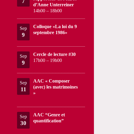
7
d’Anne Unterreiner
14h00
–
18h00
Colloque «La loi du 9
Sep
septembre 1986»
9
Cercle de lecture #30
Sep
17h00
–
19h00
9
AAC « Composer
Sep
(avec) les matrimoines
11
»
AAC “Genre et
Sep
quantification”
30