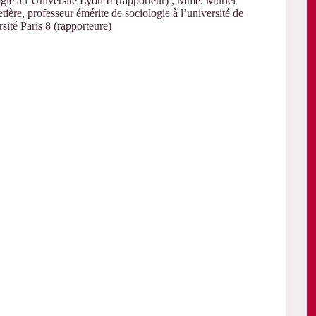
gie à l’Université Lyon II (rapporteur) ; Mme. Muriel
re, professeur émérite de sociologie à l’université de
sité Paris 8 (rapporteure)