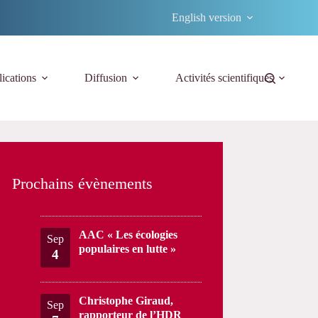
English version
ications
Diffusion
Activités scientifiques
Prochains évènements
AAC « Les écologies
Sep
populaires en lutte »
4
Christophe Giraud,
Sep
rapporteur de l’HDR