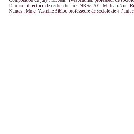
Composition du jury : M. Jean-Yves Authier, professeur de sociolo
Darmon, directrice de recherche au CNRS/CSE ; M. Jean-Noël Retiè
Nantes ; Mme. Yasmine Siblot, professeure de sociologie à l’univer