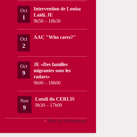
Intervention de Louisa
Oct
Laidi, JE
1
9h50
–
10h30
AAC "Who cares?"
Oct
2
JE «Des familles
Oct
migrantes sous les
9
radars»
9h00
–
18h00
Lundi du CERLIS
Nov
9h30
–
17h00
9
›
Tous les évènements