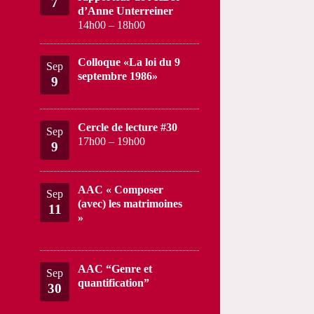
7
d’Anne Unterreiner
14h00
–
18h00
Colloque «La loi du 9
Sep
septembre 1986»
9
Cercle de lecture #30
Sep
17h00
–
19h00
9
AAC « Composer
Sep
(avec) les matrimoines
11
»
AAC “Genre et
Sep
quantification”
30