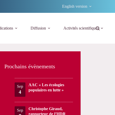
English version
ications
Diffusion
Activités scientifiques
Prochains évènements
AAC « Les écologies
Sep
populaires en lutte »
4
Christophe Giraud,
Sep
rapporteur de l’HDR