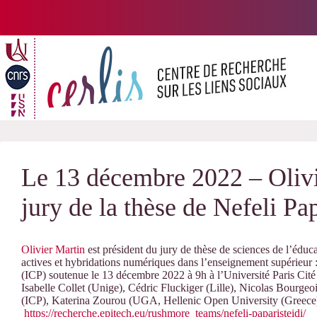
Passer
au
contenu
Le 13 décembre 2022 – Olivi
jury de la thèse de Nefeli Pap
Olivier Martin
est président du jury de thèse de sciences de l’éduc
actives et hybridations numériques dans l’enseignement supérieur 
(ICP) soutenue le 13 décembre 2022 à 9h à l’Université Paris Cité
Isabelle Collet (Unige), Cédric Fluckiger (Lille), Nicolas Bourgeo
(ICP), Katerina Zourou (UGA, Hellenic Open University (Greece)
https://recherche.epitech.eu/rushmore_teams/nefeli-paparisteidi/