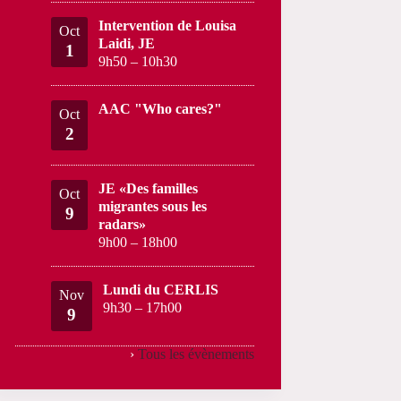
Intervention de Louisa
Oct
Laidi, JE
1
9h50
–
10h30
AAC "Who cares?"
Oct
2
JE «Des familles
Oct
migrantes sous les
9
radars»
9h00
–
18h00
Lundi du CERLIS
Nov
9h30
–
17h00
9
›
Tous les évènements