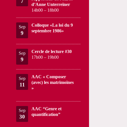
7
d’Anne Unterreiner
14h00
–
18h00
Colloque «La loi du 9
Sep
septembre 1986»
9
Cercle de lecture #30
Sep
17h00
–
19h00
9
AAC « Composer
Sep
(avec) les matrimoines
11
»
AAC “Genre et
Sep
quantification”
30