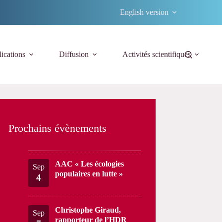
English version
ications
Diffusion
Activités scientifiques
Prochains évènements
AAC « Les écologies
Sep
populaires en lutte »
4
Christophe Giraud,
Sep
rapporteur de l’HDR