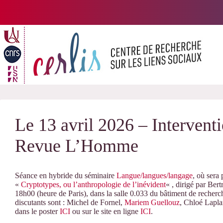
Passer
au
contenu
Le 13 avril 2026 – Interven
Revue L’Homme
Séance en hybride du séminaire
Langue/langues/langage
, où sera
«
Cryptotypes, ou l’anthropologie de l’inévident
« , dirigé par Ber
18h00 (heure de Paris), dans la salle 0.033 du bâtiment de recher
discutants sont : Michel de Fornel,
Mariem Guellouz
, Chloé Lapla
dans le poster
ICI
ou sur le site en ligne
ICI
.