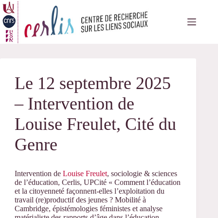
Passer
au
contenu
Le 12 septembre 2025
– Intervention de
Louise Freulet, Cité du
Genre
Intervention de
Louise Freulet
, sociologie & sciences
de l’éducation, Cerlis, UPCité « Comment l’éducation
et la citoyenneté façonnent-elles l’exploitation du
travail (re)productif des jeunes ? Mobilité à
Cambridge, épistémologies féministes et analyse
matérialiste des rapports d’âge dans l’éducation