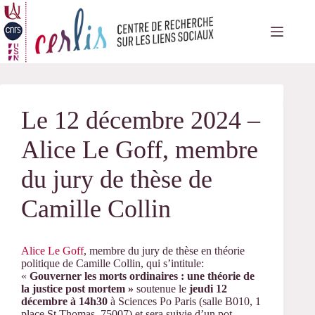
Passer
au
contenu
Le 12 décembre 2024 –
Alice Le Goff, membre
du jury de thèse de
Camille Collin
Alice Le Goff
, membre du jury de thèse en théorie
politique de Camille Collin, qui s’intitule:
«
Gouverner les morts ordinaires : une théorie de
la justice post mortem »
soutenue le
jeudi 12
décembre à 14h30
à Sciences Po Paris (salle B010, 1
place St Thomas, 75007) et sera suivie d’un pot.