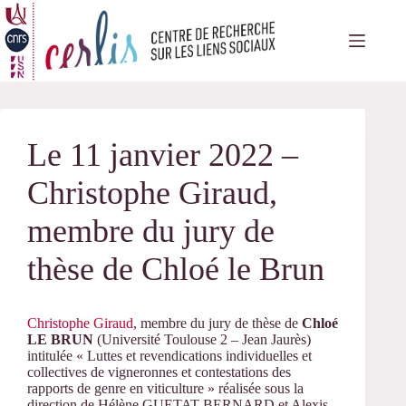
Passer
au
contenu
Le 11 janvier 2022 –
Christophe Giraud,
membre du jury de
thèse de Chloé le Brun
Christophe Giraud
, membre du jury de thèse de
Chloé
LE BRUN
(Université Toulouse 2 – Jean Jaurès)
intitulée « Luttes et revendications individuelles et
collectives de vigneronnes et contestations des
rapports de genre en viticulture
» réalisée sous la
direction de
Hélène GUETAT-BERNARD et Alexis