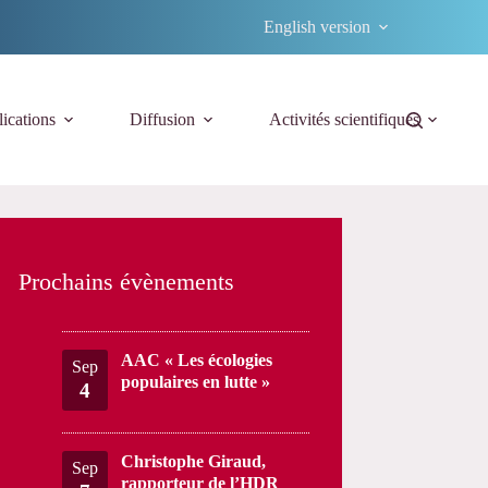
English version
ications
Diffusion
Activités scientifiques
Prochains évènements
AAC « Les écologies
Sep
populaires en lutte »
4
Christophe Giraud,
Sep
rapporteur de l’HDR