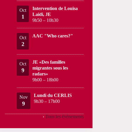
Intervention de Louisa
Oct
Laidi, JE
1
9h50
–
10h30
AAC "Who cares?"
Oct
2
JE «Des familles
Oct
migrantes sous les
9
radars»
9h00
–
18h00
Lundi du CERLIS
Nov
9h30
–
17h00
9
›
Tous les évènements