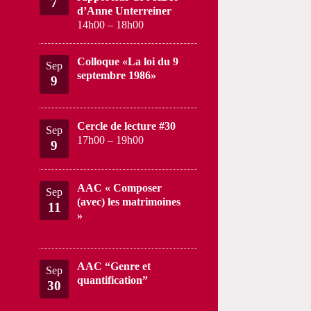
7
d’Anne Unterreiner
14h00
–
18h00
Colloque «La loi du 9
Sep
septembre 1986»
9
Cercle de lecture #30
Sep
17h00
–
19h00
9
AAC « Composer
Sep
(avec) les matrimoines
11
»
AAC “Genre et
Sep
quantification”
30