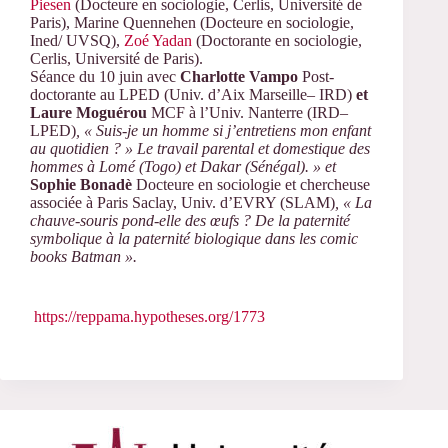
Piesen
(Docteure en sociologie, Cerlis, Université de
Paris), Marine Quennehen (Docteure en sociologie,
Ined/ UVSQ),
Zoé Yadan
(Doctorante en sociologie,
Cerlis, Université de Paris).
Séance du 10 juin avec
Charlotte Vampo
Post-
doctorante au LPED (Univ. d’Aix Marseille– IRD)
et
Laure Moguérou
MCF à l’Univ. Nanterre (IRD–
LPED)
, « Suis-je un homme si j’entretiens mon enfant
au quotidien ? » Le travail parental et domestique des
hommes à Lomé (Togo) et Dakar (Sénégal). » et
Sophie Bonadè
Docteure en sociologie et chercheuse
associée à Paris Saclay, Univ. d’EVRY (SLAM)
, « La
chauve-souris pond-elle des œufs ? De la paternité
symbolique à la paternité biologique dans les comic
books Batman ».
https://reppama.hypotheses.org/1773