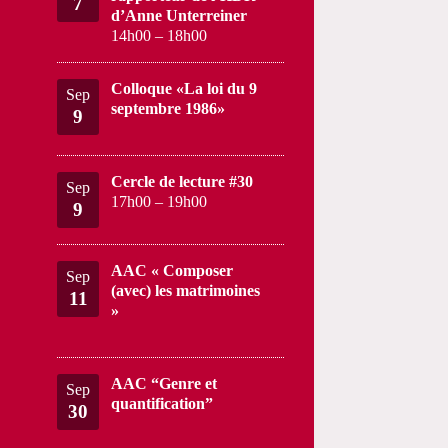
7
d’Anne Unterreiner
14h00
–
18h00
Colloque «La loi du 9
Sep
septembre 1986»
9
Cercle de lecture #30
Sep
17h00
–
19h00
9
AAC « Composer
Sep
(avec) les matrimoines
11
»
AAC “Genre et
Sep
quantification”
30