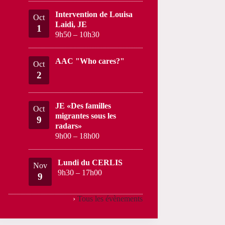
Intervention de Louisa
Oct
Laidi, JE
1
9h50
–
10h30
AAC "Who cares?"
Oct
2
JE «Des familles
Oct
migrantes sous les
9
radars»
9h00
–
18h00
Lundi du CERLIS
Nov
9h30
–
17h00
9
›
Tous les évènements