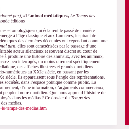
rdonné par),
«L’animal médiatique»,
Le Temps des
onde éditions
ques
et
ontologiques qui éclairent le passé de manière
ergé à l’âge classique et aux Lumières, inspirant de
cadémiques des dernières décennies ont
cependant connu une
mal turn
, elles sont
caractérisées par le passage d’une
ritable acteur silencieux et souvent discret au cœur de
he à produire une histoire des animaux, avec les animaux,
assez peu
interrogé
s
, du moins rarement spécifiquement.
atique, des affiches illustrées et grands quotidiens
ocio-numériques au
XXI
e
siècle, en passant par les
Xe siècle.
Ils apparaissent sous l’angle des représentations,
les sociétés, dans l’espace politique comme public.
La
ournement, d’une information, d’arguments commercia
ux
,
i peuplent notre quotidien. Que nous apprend l’histoire de
déployés dans les médias ? Ce dossier du
Temps des
e des médias.
e-le-temps-des-medias.htm