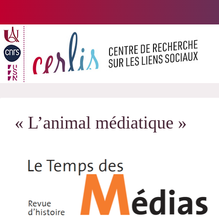
Passer
au
contenu
« L’animal médiatique »