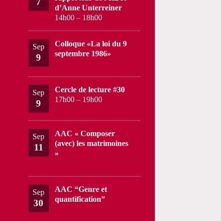
7
d’Anne Unterreiner
14h00
–
18h00
Colloque «La loi du 9
Sep
septembre 1986»
9
Cercle de lecture #30
Sep
17h00
–
19h00
9
AAC « Composer
Sep
(avec) les matrimoines
11
»
AAC “Genre et
Sep
quantification”
30