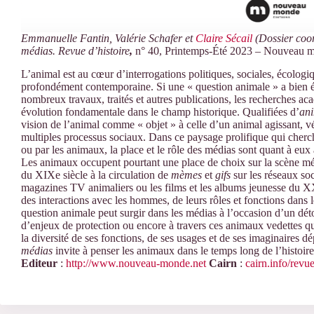
Emmanuelle Fantin, Valérie Schafer et
Claire Sécail
(Dossier coo
médias. Revue d’histoire
,
n° 40, Printemps-Été 2023 – Nouveau m
L’animal est au cœur d’
interrogations politiques, s
ociales,
écologi
profondément contemporaine. Si une « question animale » a bien ém
nombreux travaux, traités et autres publications, les recherches a
évolution fondamentale dans le champ historique. Q
ualifiées d’
ani
vision de l’animal comme « objet » à celle d’un animal agissant, vé
multiples processus sociaux. Dans ce paysage prolifique qui cherc
ou par les animaux, la place et le rôle des médias
sont quant à eux
Les animaux occupent pourtant une place de choix sur la scène médi
du
XIX
e
siècle à la circulation de
mèmes
et
gifs
sur les réseaux s
magazines TV animaliers ou les films et les albums jeunesse du X
des interactions avec les hommes, de leurs rôles et fonctions dans 
question animale peut surgir
dans les médias
à l’occasion
d’un dét
d
’
enjeux de protection ou encore à travers ces animaux vedettes qu
la diversité de ses fonctions, de ses usages et de ses imaginaires 
médias
invite à penser les animaux dans le temps long de l’histoir
Editeur
:
http://www.nouveau-monde.net
Cairn
:
cairn.info/revu