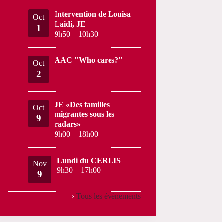
Intervention de Louisa
Oct
Laidi, JE
1
9h50
–
10h30
AAC "Who cares?"
Oct
2
JE «Des familles
Oct
migrantes sous les
9
radars»
9h00
–
18h00
Lundi du CERLIS
Nov
9h30
–
17h00
9
›
Tous les évènements