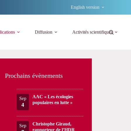
English version
ications
Diffusion
Activités scientifiques
Prochains évènements
AAC « Les écologies
Sep
populaires en lutte »
4
Christophe Giraud,
Sep
rapporteur de l’HDR