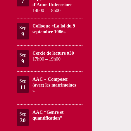
7
d’Anne Unterreiner
14h00
–
18h00
Colloque «La loi du 9
Sep
septembre 1986»
9
Cercle de lecture #30
Sep
17h00
–
19h00
9
AAC « Composer
Sep
(avec) les matrimoines
11
»
AAC “Genre et
Sep
quantification”
30