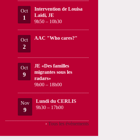
Intervention de Louisa
Oct
Laidi, JE
1
9h50
–
10h30
AAC "Who cares?"
Oct
2
JE «Des familles
Oct
migrantes sous les
9
radars»
9h00
–
18h00
Lundi du CERLIS
Nov
9h30
–
17h00
9
›
Tous les évènements