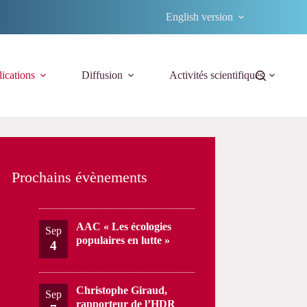
English version
ications
Diffusion
Activités scientifiques
Prochains évènements
AAC « Les écologies
Sep
populaires en lutte »
4
Christophe Giraud,
Sep
rapporteur de l’HDR