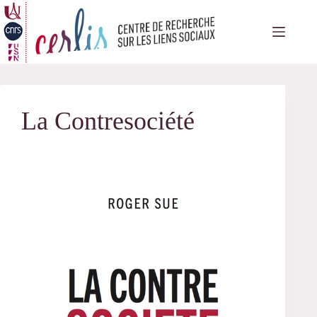
Passer
au
contenu
La Contresociété