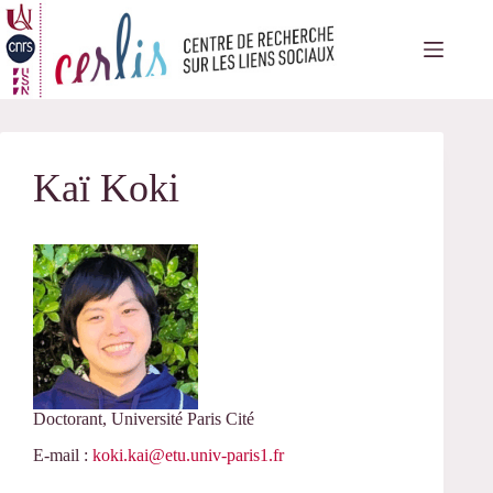
Passer
au
contenu
Kaï Koki
Doctorant, Université Paris Cité
E-mail :
koki.kai@etu.univ-paris1.fr