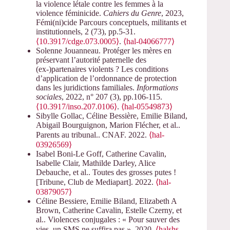
la violence létale contre les femmes à la
violence féminicide.
Cahiers du Genre
, 2023,
Fémi(ni)cide Parcours conceptuels, militants et
institutionnels, 2 (73), pp.5-31.
⟨10.3917/cdge.073.0005⟩
.
⟨hal-04066777⟩
Solenne Jouanneau. Protéger les mères en
préservant l’autorité paternelle des
(ex-)partenaires violents ? Les conditions
d’application de l’ordonnance de protection
dans les juridictions familiales.
Informations
sociales
, 2022, n° 207 (3), pp.106-115.
⟨10.3917/inso.207.0106⟩
.
⟨hal-05549873⟩
Sibylle Gollac, Céline Bessière, Emilie Biland,
Abigail Bourguignon, Marion Flécher, et al..
Parents au tribunal.. CNAF. 2022.
⟨hal-
03926569⟩
Isabel Boni-Le Goff, Catherine Cavalin,
Isabelle Clair, Mathilde Darley, Alice
Debauche, et al.. Toutes des grosses putes !
[Tribune, Club de Mediapart]. 2022.
⟨hal-
03879057⟩
Céline Bessiere, Emilie Biland, Elizabeth A
Brown, Catherine Cavalin, Estelle Czerny, et
al.. Violences conjugales : « Pour sauver des
vies, un SMS ne suffira pas ». 2020.
⟨halshs-