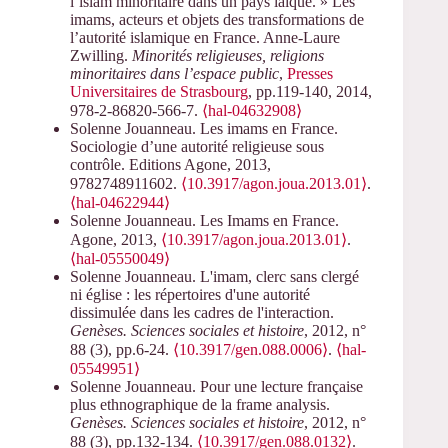
l’islam minoritaire dans un pays laïque. » Les
imams, acteurs et objets des transformations de
l’autorité islamique en France. Anne-Laure
Zwilling.
Minorités religieuses, religions
minoritaires dans l’espace public
,
Presses
Universitaires de Strasbourg
, pp.119-140, 2014,
978-2-86820-566-7.
⟨hal-04632908⟩
Solenne Jouanneau. Les imams en France.
Sociologie d’une autorité religieuse sous
contrôle. Editions Agone, 2013,
9782748911602.
⟨10.3917/agon.joua.2013.01⟩
.
⟨hal-04622944⟩
Solenne Jouanneau. Les Imams en France.
Agone, 2013,
⟨10.3917/agon.joua.2013.01⟩
.
⟨hal-05550049⟩
Solenne Jouanneau. L'imam, clerc sans clergé
ni église : les répertoires d'une autorité
dissimulée dans les cadres de l'interaction.
Genèses. Sciences sociales et histoire
, 2012, n°
88 (3), pp.6-24.
⟨10.3917/gen.088.0006⟩
.
⟨hal-
05549951⟩
Solenne Jouanneau. Pour une lecture française
plus ethnographique de la frame analysis.
Genèses. Sciences sociales et histoire
, 2012, n°
88 (3), pp.132-134.
⟨10.3917/gen.088.0132⟩
.