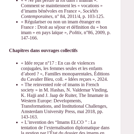
« « Ne pas perdre la foi dans l’imamat ».
Comment se maintiennent les « vocations »
d’imams bénévoles en France »,
Sociétés
Contemporaines
, n° 84, 2011/4, p. 103-125.
« Régulariser ou non un imam étranger en
France : Droit au séjour et définition du « bon
imam » en pays laïque »,
Politix
, n°86, 2009, p.
147-166.
Chapitres dans ouvrages collectifs
« Idée reçue n°17 : En cas de violences
conjugales, les femmes seules et les enfants
d’abord ? », Familles monoparentales, Éditions
du Cavalier Bleu, coll. « Idées reçues », 2024.
« The reinvented role of imams in French
society » in M. Hashas, N. Valdemar Vinding,
K. Hajji and J. Jaap de Ruiter, The Imamate in
Western Europe: Developments,
Transformations, and Institutional Challenges,
Amsterdam University Press, mai 2018, pp.
143-163.
« L’invention des “Imams ELCO ” : La
tentation de l’externalisation diplomatique dans
la gestion par l’État du dossier des imams en