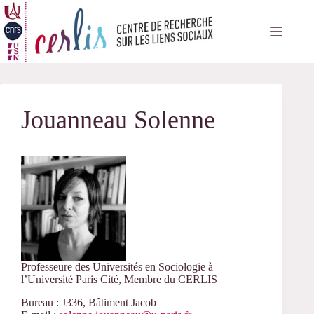
Passer
au
contenu
Jouanneau Solenne
Professeure des Universités en Sociologie à
l’Université Paris Cité, Membre du CERLIS
Bureau : J336, Bâtiment Jacob