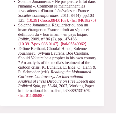
Solenne Jouanneau. « Ne pas perdre la foi dans
l'imamat ». Comment se maintiennent les
« vocations » d'imams bénévoles en France.
Sociétés contemporaines
, 2011, 84 (4), pp.103-
125.
⟨10.3917/soco.084.0103⟩
.
⟨hal-04618275⟩
Solenne Jouanneau. Régulariser ou non un
imam étranger en France : droit au séjour et
définition du « bon imam » en pays laïque.
Politix
, 2009, n° 86 (2), pp.147-166.
⟨10.3917/pox.086.0147⟩
.
⟨hal-05549962⟩
Jérôme Berthaut, Choukri Hmed, Solenne
Jouanneau, Sylvain Laurens, Boe Carolina.
Should Voltaire be a prophet in his own country
? An analysis of the media’s treatment of the
cartoon crisis. K. Lunelius, E. Eide, O. Hahn &
R. Schroeder (eds).
Reading the Mohammed
Cartoons Controversy. An International
Analysis of Press Discours on Free Speech and
Political Spin
, pp.53-64, 2007, Working Paper
in International Journalism, 9783897331679.
⟨hal-01138688⟩