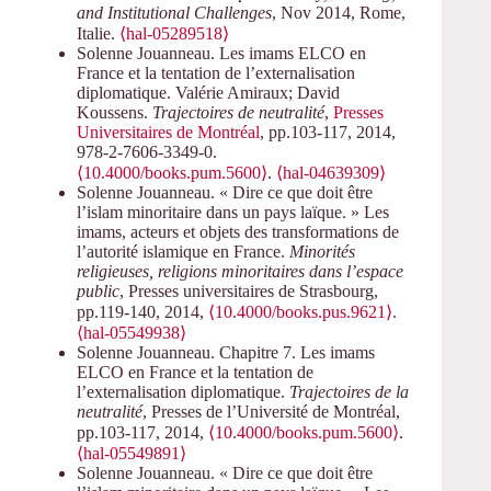
and Institutional Challenges
, Nov 2014, Rome,
Italie.
⟨hal-05289518⟩
Solenne Jouanneau. Les imams ELCO en
France et la tentation de l’externalisation
diplomatique. Valérie Amiraux; David
Koussens.
Trajectoires de neutralité
,
Presses
Universitaires de Montréal
, pp.103-117, 2014,
978-2-7606-3349-0.
⟨10.4000/books.pum.5600⟩
.
⟨hal-04639309⟩
Solenne Jouanneau. « Dire ce que doit être
l’islam minoritaire dans un pays laïque. » Les
imams, acteurs et objets des transformations de
l’autorité islamique en France.
Minorités
religieuses, religions minoritaires dans l’espace
public
, Presses universitaires de Strasbourg,
pp.119-140, 2014,
⟨10.4000/books.pus.9621⟩
.
⟨hal-05549938⟩
Solenne Jouanneau. Chapitre 7. Les imams
ELCO en France et la tentation de
l’externalisation diplomatique.
Trajectoires de la
neutralité
, Presses de l’Université de Montréal,
pp.103-117, 2014,
⟨10.4000/books.pum.5600⟩
.
⟨hal-05549891⟩
Solenne Jouanneau. « Dire ce que doit être