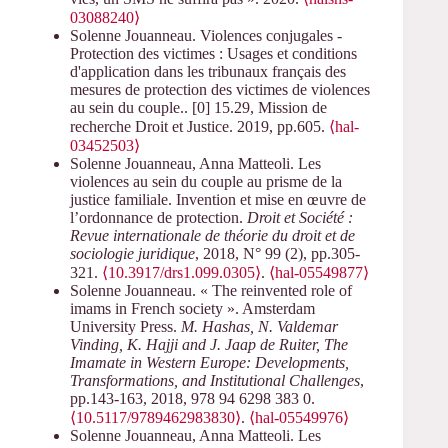
03088240⟩
Solenne Jouanneau. Violences conjugales -
Protection des victimes : Usages et conditions
d'application dans les tribunaux français des
mesures de protection des victimes de violences
au sein du couple.. [0] 15.29, Mission de
recherche Droit et Justice. 2019, pp.605.
⟨hal-
03452503⟩
Solenne Jouanneau, Anna Matteoli. Les
violences au sein du couple au prisme de la
justice familiale. Invention et mise en œuvre de
l’ordonnance de protection.
Droit et Société :
Revue internationale de théorie du droit et de
sociologie juridique
, 2018, N° 99 (2), pp.305-
321.
⟨10.3917/drs1.099.0305⟩
.
⟨hal-05549877⟩
Solenne Jouanneau. « The reinvented role of
imams in French society ». Amsterdam
University Press.
M. Hashas, N. Valdemar
Vinding, K. Hajji and J. Jaap de Ruiter, The
Imamate in Western Europe: Developments,
Transformations, and Institutional Challenges
,
pp.143-163, 2018, 978 94 6298 383 0.
⟨10.5117/9789462983830⟩
.
⟨hal-05549976⟩
Solenne Jouanneau, Anna Matteoli. Les