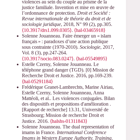
violences au sein du couple au prisme de la
justice familiale. Invention et mise en œuvre de
l’ordonnance de protection.
Droit et Société :
Revue internationale de théorie du droit et de
sociologie juridique
, 2018, N° 99 (2), pp.305.
⟨10.3917/drs1.099.0305⟩
.
⟨hal-03465918⟩
Solenne Jouanneau. Faire émerger un « islam
français » : paradoxes d’une action publique
sous contrainte (1970‑2010).
Sociologie
, 2017,
Vol. 8 (3), pp.247-264.
⟨10.3917/socio.083.0247⟩
.
⟨hal-05549895⟩
Estelle Czerny, Solenne Jouanneau. Le
téléphone grand danger (TGD). [0] Mission de
Recherche Droit et Justice. 2016, pp.169-239.
⟨hal-05291184⟩
Frédérique Granet-Lambrechts, Marine Airiau,
Estelle Czerny, Solenne Jouanneau, Anna
Mattéoli, et al.. Les violences conjugales. Bilan
des dispositifs et propositions d'amélioration .
[Rapport de recherche] 13.31, Université de
Strasbourg; Mission de recherche Droit et
Justice. 2016.
⟨halshs-01311843⟩
Solenne Jouanneau. The dual representation of
imams in France.
International Conference
Imams in Western Europe Authority, Training,