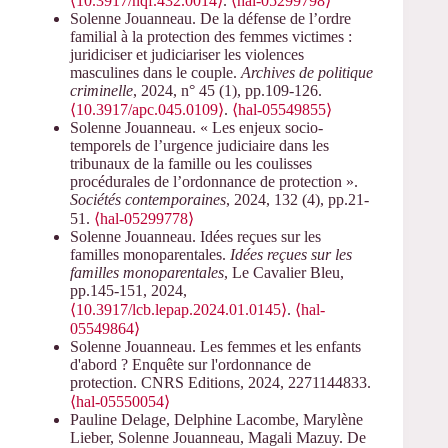
⟨10.3917/nqf.432.0014⟩
.
⟨hal-05299798⟩
Solenne Jouanneau. De la défense de l’ordre
familial à la protection des femmes victimes :
juridiciser et judiciariser les violences
masculines dans le couple.
Archives de politique
criminelle
, 2024, n° 45 (1), pp.109-126.
⟨10.3917/apc.045.0109⟩
.
⟨hal-05549855⟩
Solenne Jouanneau. « Les enjeux socio-
temporels de l’urgence judiciaire dans les
tribunaux de la famille ou les coulisses
procédurales de l’ordonnance de protection ».
Sociétés contemporaines
, 2024, 132 (4), pp.21-
51.
⟨hal-05299778⟩
Solenne Jouanneau. Idées reçues sur les
familles monoparentales.
Idées reçues sur les
familles monoparentales
, Le Cavalier Bleu,
pp.145-151, 2024,
⟨10.3917/lcb.lepap.2024.01.0145⟩
.
⟨hal-
05549864⟩
Solenne Jouanneau. Les femmes et les enfants
d'abord ? Enquête sur l'ordonnance de
protection. CNRS Editions, 2024, 2271144833.
⟨hal-05550054⟩
Pauline Delage, Delphine Lacombe, Marylène
Lieber, Solenne Jouanneau, Magali Mazuy. De