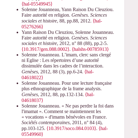
⟨hal-05549945⟩
Solenne Jouanneau, Yann Raison Du Cleuziou.
Faire autorité en religion.
Genèses. Sciences
sociales et histoire
, 88, pp.88, 2012.
⟨hal-
05276266⟩
Yann Raison Du Cleuziou, Solenne Jouanneau.
Faire autorité en religion.
Genèses. Sciences
sociales et histoire
, 2012, n° 88 (88), pp.2-5.
⟨10.3917/gen.088.0002⟩
.
⟨halshs-00785913⟩
Solenne Jouanneau. L’imam, clerc sans clergé
ni Eglise : Les répertoires d’une autorité
dissimulée dans les cadres de l’interaction.
Genèses
, 2012, 88 (3), pp.6-24.
⟨hal-
04618022⟩
Solenne Jouanneau. Pour une lecture française
plus ethnographique de la frame analysis.
Genèses
, 2012, 88, pp.132-134.
⟨hal-
04618037⟩
Solenne Jouanneau. « Ne pas perdre la foi dans
l'imamat ». Comment se maintiennent les
« vocations » d'imams bénévoles en France.
Sociétés contemporaines
, 2011, n° 84 (4),
pp.103-125.
⟨10.3917/soco.084.0103⟩
.
⟨hal-
05549960⟩