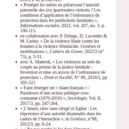
« Protéger les mères en préservant l’autorité
paternelle des (ex-)partenaires violents ? Les
conditions d’application de l’ordonnance de
protection dans les juridictions familiales »,
Informations sociales
, 2022, vol. 207, no. 3, p.
106-115.
en collaboration avec P. Delage, D. Lacombe &
M. Lieber, « De la violence létale contre les
femmes à la violence féminicide. Genèses et
mobilisations »,
Cahiers du Genre
, 2022/2 (n°
73), p. 5-31.
avec A. Matteoli, « Les violences au sein du
couple au prisme de la justice familiale :
Invention et mise en œuvre de l’ordonnance de
protection »,
Droit et Société
, N° 99, 2018/2, pp
305-321
« Faire émerger un « islam français » :
Paradoxes d’une action publique sous
contrainte (1970-2010) »,
Sociologie
, Vol. 8,
2017/3, pp. 247-264.
« L’imam, clerc sans clergé ni Eglise : Les
répertoires d’une autorité dissimulée dans les
cadres de l’interaction », in
Genèses
, n°88,
2012/3, pp. 6-24.