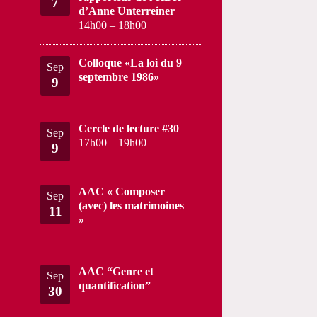
7
d’Anne Unterreiner
14h00
–
18h00
Colloque «La loi du 9
Sep
septembre 1986»
9
Cercle de lecture #30
Sep
17h00
–
19h00
9
AAC « Composer
Sep
(avec) les matrimoines
11
»
AAC “Genre et
Sep
quantification”
30