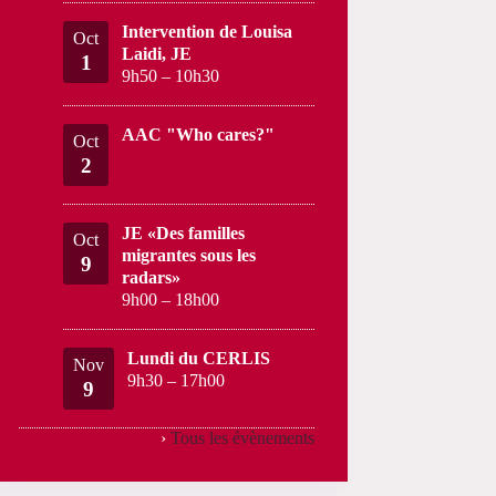
Intervention de Louisa
Oct
Laidi, JE
1
9h50
–
10h30
AAC "Who cares?"
Oct
2
JE «Des familles
Oct
migrantes sous les
9
radars»
9h00
–
18h00
Lundi du CERLIS
Nov
9h30
–
17h00
9
›
Tous les évènements