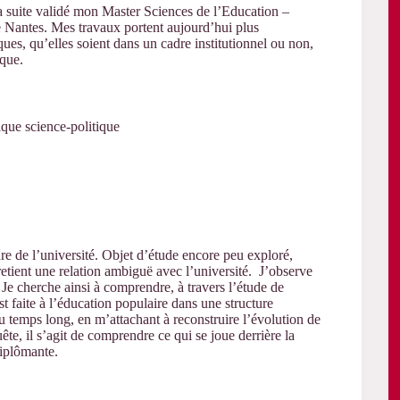
la suite validé mon Master Sciences de l’Education –
de Nantes. Mes travaux portent aujourd’hui plus
ues, qu’elles soient dans un cadre institutionnel ou non,
ique.
ique science-politique
re de l’université. Objet d’étude encore peu exploré,
retient une relation ambiguë avec l’université. J’observe
 Je cherche ainsi à comprendre, à travers l’étude de
st faite à l’éducation populaire dans une structure
u temps long, en m’attachant à reconstruire l’évolution de
uête, il s’agit de comprendre ce qui se joue derrière la
diplômante.