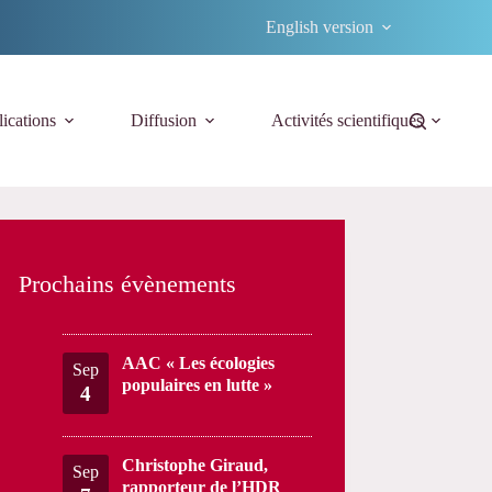
English version
ications
Diffusion
Activités scientifiques
Prochains évènements
AAC « Les écologies
Sep
populaires en lutte »
4
Christophe Giraud,
Sep
rapporteur de l’HDR