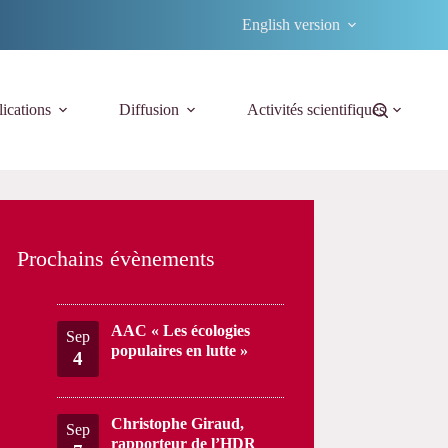
English version
ications
Diffusion
Activités scientifiques
Prochains évènements
AAC « Les écologies
Sep
populaires en lutte »
4
Christophe Giraud,
Sep
rapporteur de l’HDR