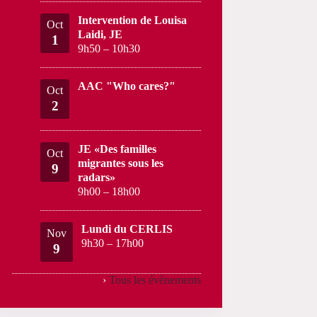
Intervention de Louisa
Oct
Laidi, JE
1
9h50
–
10h30
AAC "Who cares?"
Oct
2
JE «Des familles
Oct
migrantes sous les
9
radars»
9h00
–
18h00
Lundi du CERLIS
Nov
9h30
–
17h00
9
›
Tous les évènements