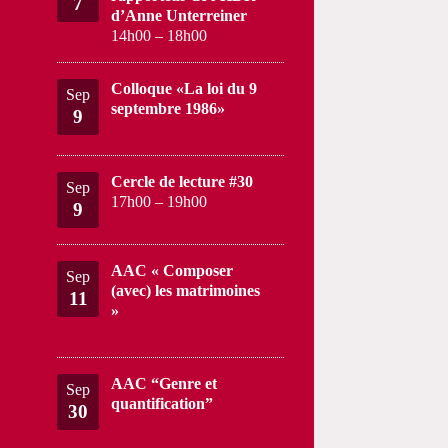
7
d’Anne Unterreiner
14h00
–
18h00
Colloque «La loi du 9
Sep
septembre 1986»
9
Cercle de lecture #30
Sep
17h00
–
19h00
9
AAC « Composer
Sep
(avec) les matrimoines
11
»
AAC “Genre et
Sep
quantification”
30