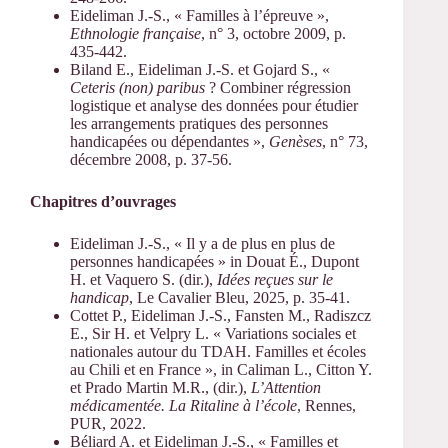
Eideliman J.-S., « Familles à l’épreuve »,
Ethnologie française
, n° 3, octobre 2009, p.
435-442.
Biland E., Eideliman J.-S. et Gojard S., «
Ceteris (non) paribus
? Combiner régression
logistique et analyse des données pour étudier
les arrangements pratiques des personnes
handicapées ou dépendantes »,
Genèses
, n° 73,
décembre 2008, p. 37-56.
Chapitres d’ouvrages
Eideliman J.-S., « Il y a de plus en plus de
personnes handicapées » in Douat É., Dupont
H. et Vaquero S. (dir.),
Idées reçues sur le
handicap
, Le Cavalier Bleu, 2025, p. 35-41.
Cottet P., Eideliman J.-S., Fansten M., Radiszcz
E., Sir H. et Velpry L. « Variations sociales et
nationales autour du TDAH. Familles et écoles
au Chili et en France », in Caliman L., Citton Y.
et Prado Martin M.R., (dir.),
L’Attention
médicamentée. La Ritaline à l’école
, Rennes,
PUR, 2022.
Béliard A. et Eideliman J.-S., « Familles et