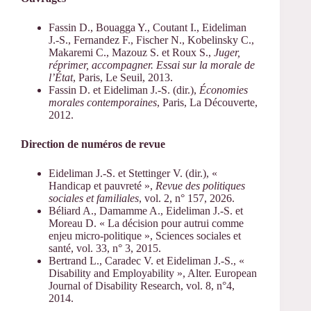
Fassin D., Bouagga Y., Coutant I., Eideliman
J.-S., Fernandez F., Fischer N., Kobelinsky C.,
Makaremi C., Mazouz S. et Roux S.,
Juger,
réprimer, accompagner. Essai sur la morale de
l’État
, Paris, Le Seuil, 2013.
Fassin D. et Eideliman J.-S. (dir.),
Économies
morales contemporaines
, Paris, La Découverte,
2012.
Direction de numéros de revue
Eideliman J.-S. et Stettinger V. (dir.), «
Handicap et pauvreté »,
Revue des politiques
sociales et familiales
, vol. 2, n° 157, 2026.
Béliard A., Damamme A., Eideliman J.-S. et
Moreau D. « La décision pour autrui comme
enjeu micro-politique », Sciences sociales et
santé, vol. 33, n° 3, 2015.
Bertrand L., Caradec V. et Eideliman J.-S., «
Disability and Employability », Alter. European
Journal of Disability Research, vol. 8, n°4,
2014.