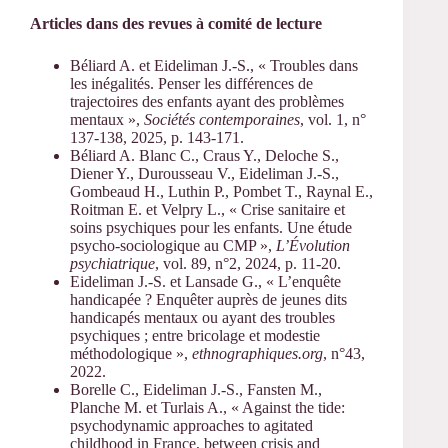
Articles dans des revues à comité de lecture
Béliard A. et Eideliman J.-S., « Troubles dans
les inégalités. Penser les différences de
trajectoires des enfants ayant des problèmes
mentaux »,
Sociétés contemporaines
, vol. 1, n°
137-138, 2025, p. 143-171.
Béliard A. Blanc C., Craus Y., Deloche S.,
Diener Y., Durousseau V., Eideliman J.-S.,
Gombeaud H., Luthin P., Pombet T., Raynal E.,
Roitman E. et Velpry L., « Crise sanitaire et
soins psychiques pour les enfants. Une étude
psycho-sociologique au CMP »,
L’Évolution
psychiatrique
, vol. 89, n°2, 2024, p. 11-20.
Eideliman J.-S. et Lansade G., « L’enquête
handicapée ? Enquêter auprès de jeunes dits
handicapés mentaux ou ayant des troubles
psychiques ; entre bricolage et modestie
méthodologique »,
ethnographiques.org
, n°43,
2022.
Borelle C., Eideliman J.-S., Fansten M.,
Planche M. et Turlais A., « Against the tide:
psychodynamic approaches to agitated
childhood in France, between crisis and