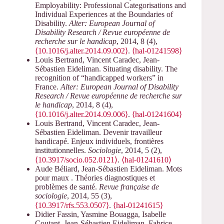
Employability: Professional Categorisations and
Individual Experiences at the Boundaries of
Disability.
Alter: European Journal of
Disability Research / Revue européenne de
recherche sur le handicap
, 2014, 8 (4),
⟨10.1016/j.alter.2014.09.002⟩
.
⟨hal-01241598⟩
Louis Bertrand, Vincent Caradec, Jean-
Sébastien Eideliman. Situating disability. The
recognition of “handicapped workers” in
France.
Alter: European Journal of Disability
Research / Revue européenne de recherche sur
le handicap
, 2014, 8 (4),
⟨10.1016/j.alter.2014.09.006⟩
.
⟨hal-01241604⟩
Louis Bertrand, Vincent Caradec, Jean-
Sébastien Eideliman. Devenir travailleur
handicapé. Enjeux individuels, frontières
institutionnelles.
Sociologie
, 2014, 5 (2),
⟨10.3917/socio.052.0121⟩
.
⟨hal-01241610⟩
Aude Béliard, Jean-Sébastien Eideliman. Mots
pour maux . Théories diagnostiques et
problèmes de santé.
Revue française de
sociologie
, 2014, 55 (3),
⟨10.3917/rfs.553.0507⟩
.
⟨hal-01241615⟩
Didier Fassin, Yasmine Bouagga, Isabelle
Coutant, Jean-Sébastien Eideliman, Fabrice