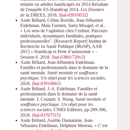
enfants ou adultes handicapés en 2014 Résultats
de l'enquête ES-Handicap 2014.
Les Dossiers
de la DREES
, 2018.
⟨hal-03910032⟩
Aude Béliard, Céline Borelle, Jean-Sébastien
Eideliman, Maïa Fansten, Sarra Mougel, et al..
« Les sens de l’agitation chez l’enfant. Parcours
individuels, dynamiques familiales, pratiques
professionnelles". [Research Report] Institut de
Recherche en Santé Publique (IReSP), AAR
2015 « Handicap et Perte d’autonomie » -
Session 6. 2018.
⟨hal-03801720v2⟩
Aude Béliard, Jean-Sébastien Eideliman.
Familles et professionnels dans le domaine de la
santé mentale.
Santé mentale et souffrance
psychique. Un objet pour les sciences sociales
,
2018.
⟨hal-03910061⟩
Aude Béliard, J.-S. Eideliman. Familles et
professionnels dans le domaine de la santé
mentale. I. Coutant; S. Wang.
Santé mentale et
souffrance psychique. Un objet pour les
sciences sociales
, CNRS Editions, pp.289-306,
2018.
⟨hal-03707515⟩
Aude Béliard, Aurélie Damamme, Jean-
Sébastien Eideliman, Delphine Moreau. « C’est