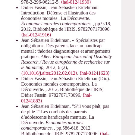
978-2-296-96212-5.
⟨hal-01241930⟩
Didier Fassin, Jean-Sébastien Eideliman.
Introduction. Défense et illustration des
économies morales . La Découverte.
Économies morales contemporaines
,
, pp.9-18,
2012, Bibliothèque de l'IRIS, 9782707173096.
⟨hal-01241916⟩
Jean-Sébastien Eideliman. « Spécialistes par
obligation ». Des parents face au handicap
mental : théories diagnostiques et arrangements
pratiques.
Alter: European Journal of Disability
Research / Revue européenne de recherche sur
le handicap
, 2012, 6 (2),
⟨10.1016/j.alter.2012.02.012⟩
.
⟨hal-01241623⟩
Didier Fassin, Jean-Sébastien Eideliman (Dir.).
Economies morales contemporaines. La
Découverte.
, 2012, Bibliothèque de l'IRIS,
Didier Fassin, 9782707173096.
⟨hal-
01241883⟩
Jean-Sébastien Eideliman. "S’il vous plaît, pas
de pitié !" Les combats des parents
d’adolescents handicapés mentaux. La
Découverte.
Économies morales
contemporaines
,
, pp.586-618, 2012,
Bibliothèque de l'IRIS, 9782707173096.
⟨hal-