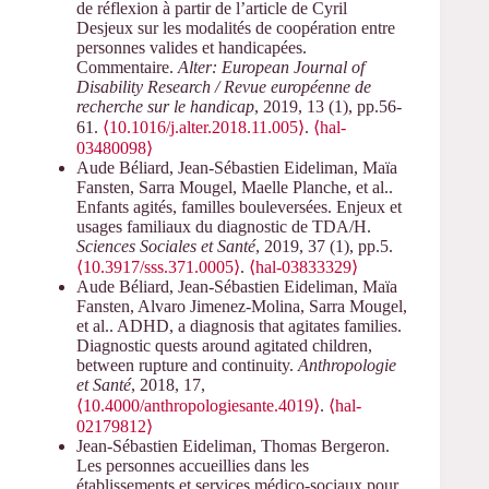
de réflexion à partir de l’article de Cyril
Desjeux sur les modalités de coopération entre
personnes valides et handicapées.
Commentaire.
Alter: European Journal of
Disability Research / Revue européenne de
recherche sur le handicap
, 2019, 13 (1), pp.56-
61.
⟨10.1016/j.alter.2018.11.005⟩
.
⟨hal-
03480098⟩
Aude Béliard, Jean-Sébastien Eideliman, Maïa
Fansten, Sarra Mougel, Maelle Planche, et al..
Enfants agités, familles bouleversées. Enjeux et
usages familiaux du diagnostic de TDA/H.
Sciences Sociales et Santé
, 2019, 37 (1), pp.5.
⟨10.3917/sss.371.0005⟩
.
⟨hal-03833329⟩
Aude Béliard, Jean-Sébastien Eideliman, Maïa
Fansten, Alvaro Jimenez-Molina, Sarra Mougel,
et al.. ADHD, a diagnosis that agitates families.
Diagnostic quests around agitated children,
between rupture and continuity.
Anthropologie
et Santé
, 2018, 17,
⟨10.4000/anthropologiesante.4019⟩
.
⟨hal-
02179812⟩
Jean-Sébastien Eideliman, Thomas Bergeron.
Les personnes accueillies dans les
établissements et services médico-sociaux pour