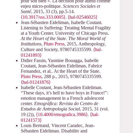
pour son bien ». La décision pour autrui comme
enjeu micro-politique.
Sciences Sociales et
Santé
, 2015, 33 (3), pp.5-14.
⟨10.3917/sss.333.0005⟩
.
⟨hal-02546025⟩
Jean-Sébastien Eideliman, Isabelle Coutant.
Listening to Suffering: Treating Mental Fragility
at a Youth Center. University of Chicago Press.
At the Heart of the State. The Moral World of
Institutions
,
Pluto Press
, 2015, Anthropology,
Culture and Society, 9780745335599.
⟨hal-
01241893⟩
Didier Fassin, Yasmine Bouagga, Isabelle
Coutant, Jean-Sébastien Eideliman, Fabrice
Fernandez, et al.. At the Heart of the State.
Pluto Press
, 288 p., 2015, 9780745335599.
⟨hal-01241876⟩
Isabelle Coutant, Jean-Sébastien Eideliman.
“These days, it’s hell to have boys in France!”:
emotion management in a French adolescent
center.
Etnográfica: Revista do Centro de
Estudos de Antropologia Social
, 2015, 31 (vol.
19 (2)),
⟨10.4000/etnografica.3986⟩
.
⟨hal-
01241573⟩
Louis Bertrand, Vincent Caradec, Jean-
Sébastien Eideliman. Disability and