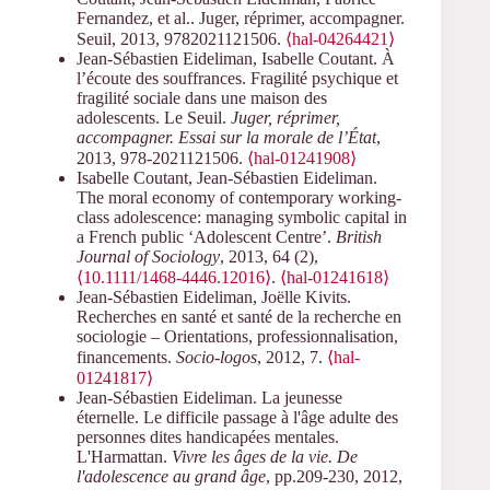
Fernandez, et al.. Juger, réprimer, accompagner.
Seuil, 2013, 9782021121506.
⟨hal-04264421⟩
Jean-Sébastien Eideliman, Isabelle Coutant. À
l’écoute des souffrances. Fragilité psychique et
fragilité sociale dans une maison des
adolescents. Le Seuil.
Juger, réprimer,
accompagner. Essai sur la morale de l’État
,
2013, 978-2021121506.
⟨hal-01241908⟩
Isabelle Coutant, Jean-Sébastien Eideliman.
The moral economy of contemporary working-
class adolescence: managing symbolic capital in
a French public ‘Adolescent Centre’.
British
Journal of Sociology
, 2013, 64 (2),
⟨10.1111/1468-4446.12016⟩
.
⟨hal-01241618⟩
Jean-Sébastien Eideliman, Joëlle Kivits.
Recherches en santé et santé de la recherche en
sociologie – Orientations, professionnalisation,
financements.
Socio-logos
, 2012, 7.
⟨hal-
01241817⟩
Jean-Sébastien Eideliman. La jeunesse
éternelle. Le difficile passage à l'âge adulte des
personnes dites handicapées mentales.
L'Harmattan.
Vivre les âges de la vie. De
l'adolescence au grand âge
, pp.209-230, 2012,