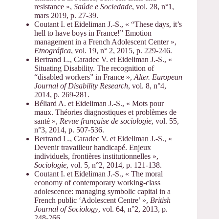
resistance »,
Saúde e Sociedade
, vol. 28, n°1,
mars 2019, p. 27-39.
Coutant I. et Eideliman J.-S., « “These days, it’s
hell to have boys in France!” Emotion
management in a French Adolescent Center »,
Etnográfica
, vol. 19, n° 2, 2015, p. 229-246.
Bertrand L., Caradec V. et Eideliman J.-S., «
Situating Disability. The recognition of
“disabled workers” in France »,
Alter.
European
Journal of Disability Research
, vol. 8, n°4,
2014, p. 269-281.
Béliard A. et Eideliman J.-S., « Mots pour
maux. Théories diagnostiques et problèmes de
santé »,
Revue française de sociologie
, vol. 55,
n°3, 2014, p. 507-536.
Bertrand L., Caradec V. et Eideliman J.-S., «
Devenir travailleur handicapé. Enjeux
individuels, frontières institutionnelles »,
Sociologie
, vol. 5, n°2, 2014, p. 121-138.
Coutant I. et Eideliman J.-S., « The moral
economy of contemporary working-class
adolescence: managing symbolic capital in a
French public ‘Adolescent Centre’ »,
British
Journal of Sociology
, vol. 64, n°2, 2013, p.
248-266.