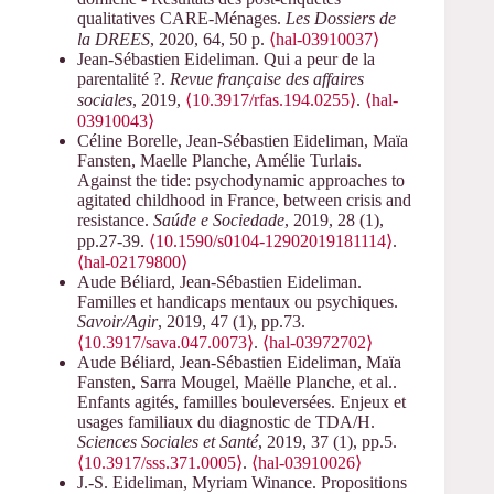
qualitatives CARE-Ménages.
Les Dossiers de
la DREES
, 2020, 64, 50 p.
⟨hal-03910037⟩
Jean-Sébastien Eideliman. Qui a peur de la
parentalité ?.
Revue française des affaires
sociales
, 2019,
⟨10.3917/rfas.194.0255⟩
.
⟨hal-
03910043⟩
Céline Borelle, Jean-Sébastien Eideliman, Maïa
Fansten, Maelle Planche, Amélie Turlais.
Against the tide: psychodynamic approaches to
agitated childhood in France, between crisis and
resistance.
Saúde e Sociedade
, 2019, 28 (1),
pp.27-39.
⟨10.1590/s0104-12902019181114⟩
.
⟨hal-02179800⟩
Aude Béliard, Jean-Sébastien Eideliman.
Familles et handicaps mentaux ou psychiques.
Savoir/Agir
, 2019, 47 (1), pp.73.
⟨10.3917/sava.047.0073⟩
.
⟨hal-03972702⟩
Aude Béliard, Jean-Sébastien Eideliman, Maïa
Fansten, Sarra Mougel, Maëlle Planche, et al..
Enfants agités, familles bouleversées. Enjeux et
usages familiaux du diagnostic de TDA/H.
Sciences Sociales et Santé
, 2019, 37 (1), pp.5.
⟨10.3917/sss.371.0005⟩
.
⟨hal-03910026⟩
J.-S. Eideliman, Myriam Winance. Propositions