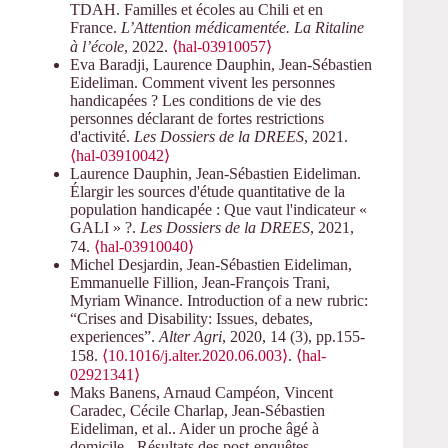
TDAH. Familles et écoles au Chili et en
France.
L’Attention médicamentée. La Ritaline
à l’école
, 2022.
⟨hal-03910057⟩
Eva Baradji, Laurence Dauphin, Jean-Sébastien
Eideliman. Comment vivent les personnes
handicapées ? Les conditions de vie des
personnes déclarant de fortes restrictions
d'activité.
Les Dossiers de la DREES
, 2021.
⟨hal-03910042⟩
Laurence Dauphin, Jean-Sébastien Eideliman.
Élargir les sources d'étude quantitative de la
population handicapée : Que vaut l'indicateur «
GALI » ?.
Les Dossiers de la DREES
, 2021,
74.
⟨hal-03910040⟩
Michel Desjardin, Jean-Sébastien Eideliman,
Emmanuelle Fillion, Jean-François Trani,
Myriam Winance. Introduction of a new rubric:
“Crises and Disability: Issues, debates,
experiences”.
Alter Agri
, 2020, 14 (3), pp.155-
158.
⟨10.1016/j.alter.2020.06.003⟩
.
⟨hal-
02921341⟩
Maks Banens, Arnaud Campéon, Vincent
Caradec, Cécile Charlap, Jean-Sébastien
Eideliman, et al.. Aider un proche âgé à
domicile - Résultats des post-enquêtes