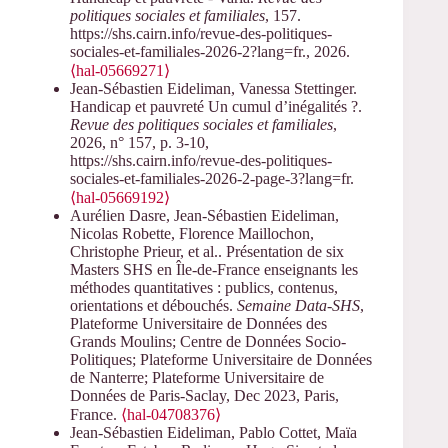
politiques sociales et familiales
, 157.
https://shs.cairn.info/revue-des-politiques-
sociales-et-familiales-2026-2?lang=fr., 2026.
⟨hal-05669271⟩
Jean-Sébastien Eideliman, Vanessa Stettinger.
Handicap et pauvreté Un cumul d’inégalités ?.
Revue des politiques sociales et familiales
,
2026, n° 157, p. 3-10,
https://shs.cairn.info/revue-des-politiques-
sociales-et-familiales-2026-2-page-3?lang=fr.
⟨hal-05669192⟩
Aurélien Dasre, Jean-Sébastien Eideliman,
Nicolas Robette, Florence Maillochon,
Christophe Prieur, et al.. Présentation de six
Masters SHS en Île-de-France enseignants les
méthodes quantitatives : publics, contenus,
orientations et débouchés.
Semaine Data-SHS
,
Plateforme Universitaire de Données des
Grands Moulins; Centre de Données Socio-
Politiques; Plateforme Universitaire de Données
de Nanterre; Plateforme Universitaire de
Données de Paris-Saclay, Dec 2023, Paris,
France.
⟨hal-04708376⟩
Jean-Sébastien Eideliman, Pablo Cottet, Maïa