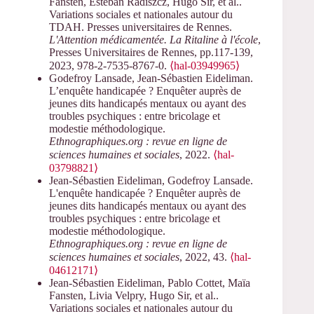
Fansten, Esteban Radiszcz, Hugo Sir, et al..
Variations sociales et nationales autour du
TDAH. Presses universitaires de Rennes.
L'Attention médicamentée. La Ritaline à l'école
,
Presses Universitaires de Rennes, pp.117-139,
2023, 978-2-7535-8767-0.
⟨hal-03949965⟩
Godefroy Lansade, Jean-Sébastien Eideliman.
L’enquête handicapée ? Enquêter auprès de
jeunes dits handicapés mentaux ou ayant des
troubles psychiques : entre bricolage et
modestie méthodologique.
Ethnographiques.org : revue en ligne de
sciences humaines et sociales
, 2022.
⟨hal-
03798821⟩
Jean-Sébastien Eideliman, Godefroy Lansade.
L'enquête handicapée ? Enquêter auprès de
jeunes dits handicapés mentaux ou ayant des
troubles psychiques : entre bricolage et
modestie méthodologique.
Ethnographiques.org : revue en ligne de
sciences humaines et sociales
, 2022, 43.
⟨hal-
04612171⟩
Jean-Sébastien Eideliman, Pablo Cottet, Maïa
Fansten, Livia Velpry, Hugo Sir, et al..
Variations sociales et nationales autour du