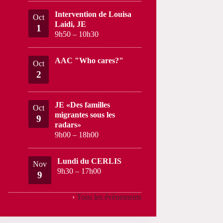
Intervention de Louisa
Oct
Laidi, JE
1
9h50
–
10h30
AAC "Who cares?"
Oct
2
JE «Des familles
Oct
migrantes sous les
9
radars»
9h00
–
18h00
Lundi du CERLIS
Nov
9h30
–
17h00
9
›
Tous les évènements