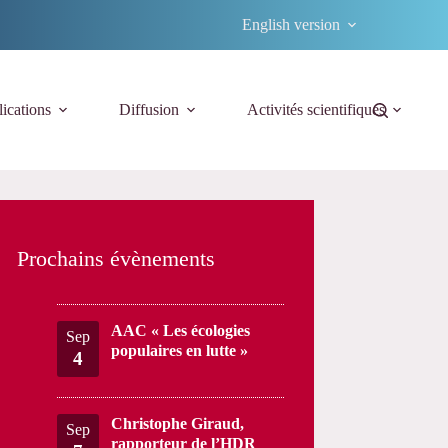
English version
ications
Diffusion
Activités scientifiques
Prochains évènements
AAC « Les écologies
Sep
populaires en lutte »
4
Christophe Giraud,
Sep
rapporteur de l’HDR