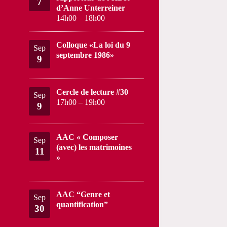
7
d’Anne Unterreiner
14h00
–
18h00
Colloque «La loi du 9
Sep
septembre 1986»
9
Cercle de lecture #30
Sep
17h00
–
19h00
9
AAC « Composer
Sep
(avec) les matrimoines
11
»
AAC “Genre et
Sep
quantification”
30