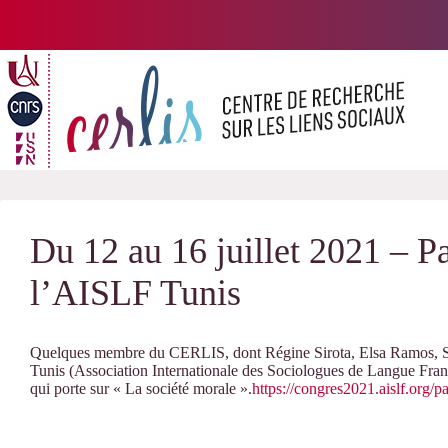
Passer
au
contenu
Du 12 au 16 juillet 2021 – P
l’AISLF Tunis
Quelques membre du CERLIS, dont Régine Sirota, Elsa Ramos, Sé
Tunis (Association Internationale des Sociologues de Langue Françai
qui porte sur « La société morale ».
https://congres2021.aislf.org/