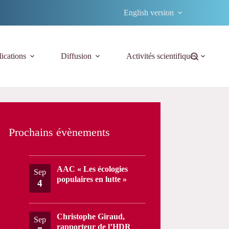
English version
ications
Diffusion
Activités scientifiques
Prochains évènements
AAC « Les écologies
Sep
populaires en lutte »
4
Christophe Giraud,
Sep
rapporteur de l’HDR