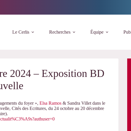
Le Cerlis
Recherches
Équipe
Publ
re 2024 – Exposition BD
velle
nagements du foyer »,
Elsa Ramos
& Sandra Villet dans le
velle, Cités des Ecritures, du 24 octobre au 20 décembre
ire).
res/actualit%C3%A9s?authuser=0