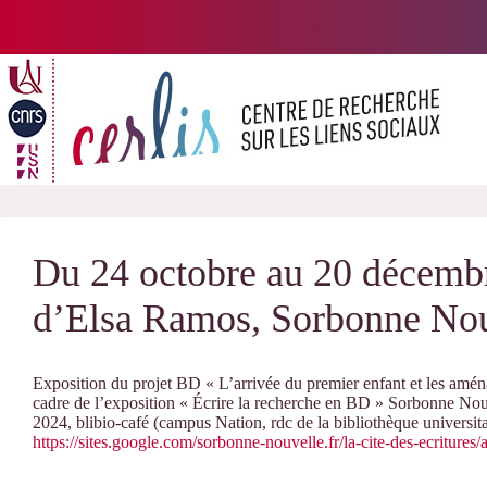
Passer
au
contenu
Du 24 octobre au 20 décemb
d’Elsa Ramos, Sorbonne Nou
Exposition du projet BD « L’arrivée du premier enfant et les amé
cadre de l’exposition « Écrire la recherche en BD » Sorbonne Nou
2024, blibio-café (campus Nation, rdc de la bibliothèque universita
https://sites.google.com/sorbonne-nouvelle.fr/la-cite-des-ecritu