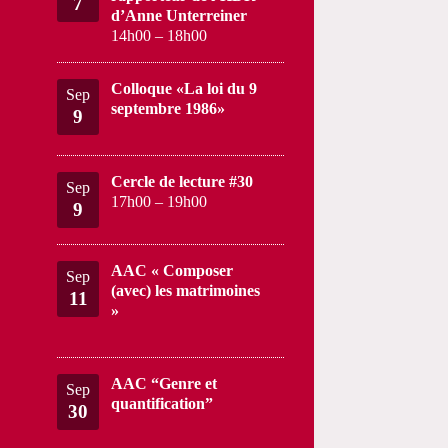
7
d’Anne Unterreiner
14h00
–
18h00
Colloque «La loi du 9
Sep
septembre 1986»
9
Cercle de lecture #30
Sep
17h00
–
19h00
9
AAC « Composer
Sep
(avec) les matrimoines
11
»
AAC “Genre et
Sep
quantification”
30