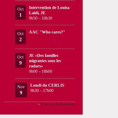
Intervention de Louisa
Oct
Laidi, JE
1
9h50
–
10h30
AAC "Who cares?"
Oct
2
JE «Des familles
Oct
migrantes sous les
9
radars»
9h00
–
18h00
Lundi du CERLIS
Nov
9h30
–
17h00
9
›
Tous les évènements