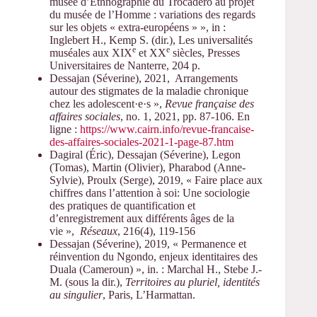
musée d’Ethnographie du Trocadéro au projet
du musée de l’Homme : variations des regards
sur les objets « extra-européens » », in :
Inglebert H., Kemp S. (dir.), Les universalités
e
e
muséales aux XIX
et XX
siècles, Presses
Universitaires de Nanterre, 204 p.
Dessajan
(Séverine)
, 2021,
Arrangements
autour des stigmates de la maladie chronique
chez les adolescent·e·s »,
Revue française des
affaires sociales
, no. 1, 2021, pp. 87-106. En
ligne :
https://www.cairn.info/revue-francaise-
des-affaires-sociales-2021-1-page-87.htm
Dagiral
(Éric),
Dessajan
(Séverine),
Legon
(Tomas),
Martin
(Olivier),
Pharabod
(Anne-
Sylvie),
Proulx
(Serge), 2019, « Faire place aux
chiffres dans l’attention à soi: Une sociologie
des pratiques de quantification et
d’enregistrement aux différents âges de la
vie »,
Réseaux
, 216(4), 119-156
Dessajan (Séverine), 2019, « Permanence et
réinvention du Ngondo, enjeux identitaires des
Duala (Cameroun) », in. : Marchal H., Stebe J.-
M. (sous la dir.),
Territoires au pluriel, identités
au singulier
, Paris, L’Harmattan.