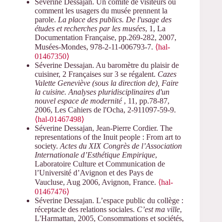
Séverine Dessajan. Un comité de visiteurs ou
comment les usagers du musée prennent la
parole.
La place des publics. De l'usage des
études et recherches par les musées
, 1, La
Documentation Française, pp.269-282, 2007,
Musées-Mondes, 978-2-11-006793-7.
⟨hal-
01467350⟩
Séverine Dessajan. Au baromètre du plaisir de
cuisiner, 2 Françaises sur 3 se régalent.
Cazes
Valette Geneviève (sous la direction de), Faire
la cuisine. Analyses pluridisciplinaires d'un
nouvel espace de modernité
, 11, pp.78-87,
2006, Les Cahiers de l'Ocha, 2-911097-59-9.
⟨hal-01467498⟩
Séverine Dessajan, Jean-Pierre Cordier. The
representations of the Inuit people : From art to
society.
Actes du XIX Congrès de l’Association
Internationale d’Esthétique Empirique
,
Laboratoire Culture et Communication de
l’Université d’Avignon et des Pays de
Vaucluse, Aug 2006, Avignon, France.
⟨hal-
01467476⟩
Séverine Dessajan. L’espace public du collège :
réceptacle des relations sociales.
C’est ma ville
,
L'Harmattan, 2005, Consommations et sociétés,