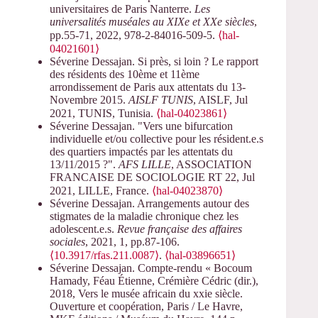
universitaires de Paris Nanterre.
Les
universalités muséales au XIXe et XXe siècles
,
pp.55-71, 2022, 978-2-84016-509-5.
⟨hal-
04021601⟩
Séverine Dessajan. Si près, si loin ? Le rapport
des résidents des 10ème et 11ème
arrondissement de Paris aux attentats du 13-
Novembre 2015.
AISLF TUNIS
, AISLF, Jul
2021, TUNIS, Tunisia.
⟨hal-04023861⟩
Séverine Dessajan. "Vers une bifurcation
individuelle et/ou collective pour les résident.e.s
des quartiers impactés par les attentats du
13/11/2015 ?".
AFS LILLE
, ASSOCIATION
FRANCAISE DE SOCIOLOGIE RT 22, Jul
2021, LILLE, France.
⟨hal-04023870⟩
Séverine Dessajan. Arrangements autour des
stigmates de la maladie chronique chez les
adolescent.e.s.
Revue française des affaires
sociales
, 2021, 1, pp.87-106.
⟨10.3917/rfas.211.0087⟩
.
⟨hal-03896651⟩
Séverine Dessajan. Compte-rendu « Bocoum
Hamady, Féau Étienne, Crémière Cédric (dir.),
2018, Vers le musée africain du xxie siècle.
Ouverture et coopération, Paris / Le Havre,