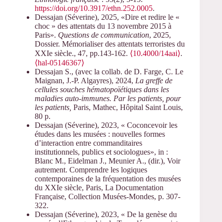
https://doi.org/10.3917/ethn.252.0005
.
Dessajan (Séverine), 2025,
«
Dire et redire le «
choc » des attentats du 13 novembre 2015 à
Paris
»
.
Questions de communication
, 2025,
Dossier. Mémorialiser des attentats terroristes du
XXIe siècle., 47, pp.143-162.
⟨10.4000/14aai⟩
.
⟨hal-05146367⟩
Dessajan S., (avec la collab. de D. Farge, C. Le
Maignan, J.-P. Algayres), 2024,
La greffe de
cellules souches hématopoïétiques dans les
maladies auto-immunes.
Par les patients, pour
les patients,
Paris, Mathec, Hôpital Saint Louis,
80 p.
Dessajan
(Séverine), 2023,
« Coconcevoir les
études dans les musées : nouvelles formes
d’interaction entre commanditaires
institutionnels, publics et sociologues», in :
Blanc M., Eidelman J., Meunier A., (dir.), Voir
autrement. Comprendre les logiques
contemporaines de la fréquentation des musées
du XXIe siècle, Paris, La Documentation
Française, Collection Musées-Mondes, p. 307-
322.
Dessajan
(Séverine)
, 2023, « De la genèse du