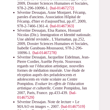
2009, Dossier Sciences Humaines et Sociales,
978-2-296-10096-1.
⟨hal-01467272⟩
Séverine Dessajan, Anne Monjaret. Fécamp,
paroles d'anciens. Association Hôpital de
Fécamp, d'hier et d'aujourd'hui, pp.47, 2009,
978-2-7466-1361-4.
⟨hal-01467363⟩
Séverine Dessajan, Elsa Ramos, Hossard
Nicolas (Dir.). Immigration et Identité nationale.
Une altérité revisitée.. L'Harmattan, pp.252,
2009, Dossier Sciences Humaines et Sociales,
Isabelle Garabuau-Moussaoui, 978-2-296-
10096-1.
⟨hal-01467278⟩
Séverine Dessajan, Jacqueline Eidelman, Jean-
Pierre Cordier, Aurélie Peyrin. Nouveaux
regards sur l’éducation artistique, nouvelles
formes de médiation muséale. Une étude de
réception auprès des préadolescents et
adolescents en visite scolaire au Centre
Pompidou.
Evaluer les effets de l'éducation
artistique et culturelle
, Centre Pompidou, Jan
2007, Paris, France. pp.433-439.
⟨hal-
01467529⟩
Séverine Dessajan. Note de lecture « Le
MAAO en images ». 2007.
⟨hal-01467519⟩