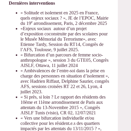
Dernières interventions
« Solitude et isolement en 2025 en France,
quels enjeux sociaux ? », JE de l’EPOC, Mairie
e
du 19
arrondissement, Paris, 2 décembre 2025
«Enjeux sociaux autour d’un projet
d’exposition coconstruite par des scolaires pour
le Musée Mémorial du Terrorisme», avec
Etienne Tardy, Session du RT14, Congrès de
l’AFS, Toulouse, 9 juillet 2025.
« Bifurcation d’un parcours de femme socio-
anthropologue », session 3 du GTE05, Congrès
AISLF, Ottawa, 11 juillet 2024
« Ambivalences de l’entre-soi dans la prise en
charge des personnes en situation d’isolement »,
avec Hadrien Riffaut, Delphine Saurier, congrès
AFS, sessions croisées RT 22 et 26, Lyon, 4
juillet 2023.
« Si près, si loin ? Le rapport des résidents des
10ème et 11ème arrondissement de Paris aux
attentats du 13-Novembre 2015 », Congrès
AISLF Tunis (visio), CR 02, 12/07/2021
« Vers une bifurcation individuelle et/ou
collective pour les résident.e.s des quartiers
impactés par les attentats du 13/11/2015 ? »,