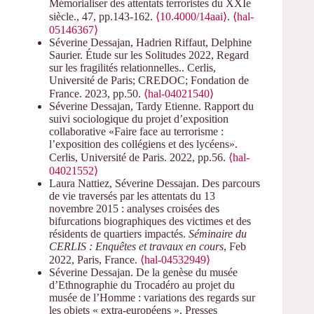
Mémorialiser des attentats terroristes du XXIe
siècle., 47, pp.143-162.
⟨10.4000/14aai⟩
.
⟨hal-
05146367⟩
Séverine Dessajan, Hadrien Riffaut, Delphine
Saurier. Étude sur les Solitudes 2022, Regard
sur les fragilités relationnelles.. Cerlis,
Université de Paris; CREDOC; Fondation de
France. 2023, pp.50.
⟨hal-04021540⟩
Séverine Dessajan, Tardy Etienne. Rapport du
suivi sociologique du projet d’exposition
collaborative «Faire face au terrorisme :
l’exposition des collégiens et des lycéens».
Cerlis, Université de Paris. 2022, pp.56.
⟨hal-
04021552⟩
Laura Nattiez, Séverine Dessajan. Des parcours
de vie traversés par les attentats du 13
novembre 2015 : analyses croisées des
bifurcations biographiques des victimes et des
résidents de quartiers impactés.
Séminaire du
CERLIS : Enquêtes et travaux en cours
, Feb
2022, Paris, France.
⟨hal-04532949⟩
Séverine Dessajan. De la genèse du musée
d’Ethnographie du Trocadéro au projet du
musée de l’Homme : variations des regards sur
les objets « extra-européens ». Presses