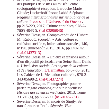
des pratiques de visites au musée : entre
sociographie et réception. Larouche Marie-
Claude; Luckerhoff Jason; Labbé Stéphane.
Regards interdisciplinaires sur les publics de la
culture
,
Presses de l’Université du Québec
,
pp.215-229, 2017, Culture et publics, 978-2-
7605-4843-5.
⟨hal-03896846⟩
Séverine Dessajan. Compte-rendu de : Hubert
M., Rabot C. (coord.), « Arts, culture et
cohésion sociale », Informations sociales, 140,
n°190, juillet-août 2015,. 2016, pp.140-142.
⟨hal-01437313⟩
Séverine Dessajan. « Enjeux et tensions autour
d’un dispositif périscolaire en Seine-Saint-Denis
».
L'inclusion sociale. Les enjeux de la culture
et de l’éducation
,
L'Harmattan
, pp.67-85, 2015,
Les Cahiers de la Médiation culturelle, 978-2-
343-05698-2.
⟨hal-01437274⟩
Séverine Dessajan. Photographier pour se
parler, regard ethnologique sur la vieillesse.
Histoire des sciences médicales
, 2013, Tome
XLVII (4), pp.583-590.
⟨hal-01467251⟩
Séverine Dessajan, François de Singly. Se
transformer en “ex” .
Séparée, Vivre