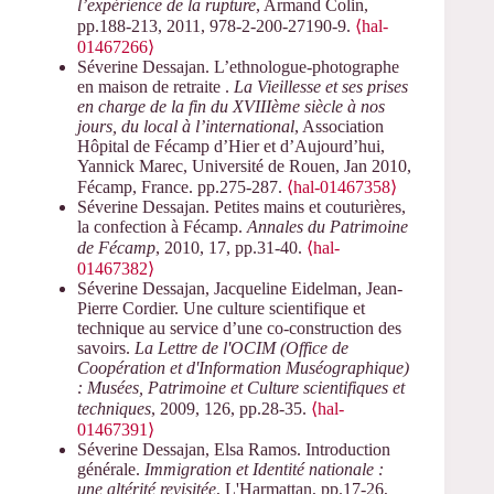
l’expérience de la rupture
, Armand Colin,
pp.188-213, 2011, 978-2-200-27190-9.
⟨hal-
01467266⟩
Séverine Dessajan. L’ethnologue-photographe
en maison de retraite .
La Vieillesse et ses prises
en charge de la fin du XVIIIème siècle à nos
jours, du local à l’international
, Association
Hôpital de Fécamp d’Hier et d’Aujourd’hui,
Yannick Marec, Université de Rouen, Jan 2010,
Fécamp, France. pp.275-287.
⟨hal-01467358⟩
Séverine Dessajan. Petites mains et couturières,
la confection à Fécamp.
Annales du Patrimoine
de Fécamp
, 2010, 17, pp.31-40.
⟨hal-
01467382⟩
Séverine Dessajan, Jacqueline Eidelman, Jean-
Pierre Cordier. Une culture scientifique et
technique au service d’une co-construction des
savoirs.
La Lettre de l'OCIM (Office de
Coopération et d'Information Muséographique)
: Musées, Patrimoine et Culture scientifiques et
techniques
, 2009, 126, pp.28-35.
⟨hal-
01467391⟩
Séverine Dessajan, Elsa Ramos. Introduction
générale.
Immigration et Identité nationale :
une altérité revisitée
, L'Harmattan, pp.17-26,