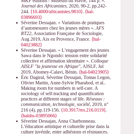
MKF éditions / Muséum du Havre, 144 p. ».
Journal des Africanistes
, 2020, 90-2, pp.242-
244.
⟨10.4000/africanistes.9810⟩
.
⟨hal-
03896693⟩
Séverine Dessajan. « Variations de pratiques
d’automesures chez les jeunes mères ».
AFS
RT22
, Association Française de Sociologie,
Aug 2019, Aix en Provence, France.
⟨hal-
04023882⟩
Séverine Dessajan. « L’engagement des jeunes
Sawa dans le Ngondo: tension entre solidarité
collective et affirmation identitaire ».
Colloque
AISLF "la jeunesse en Afrique"
, AISLF, Jul
2019, Abomey-Calavi, Bénin.
⟨hal-04023905⟩
Éric Dagiral, Séverine Dessajan, Tomas Legon,
Olivier Martin, Anne-Sylvie Pharabod, et al..
Making room for numbers in self-care. A
sociology of self-tracking and quantification
practices at different stages of life.
Réseaux :
communication, technologie, société
, 2019, n°
216 (4), pp.119-156.
⟨10.3917/res.216.0119⟩
.
⟨halshs-03895066⟩
Séverine Dessajan, Anna Charbonneau.
L’éducation artistique et culturelle prise dans la
culture juvénile, entre adhésions et résistances.