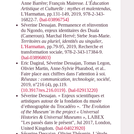
Anne Barrère; François Mairesse.
L’Éducation
Artistique et Culturelle : mythes et malentendus
,
L'Harmattan, pp.131-149, 2019, 978-2-343-
16822-7.
⟨hal-03896754⟩
Séverine Dessajan. Permanence et réinvention
du Ngondo, enjeux identitaires des Duala
(Cameroun). Marchal Hervé; Stebe Jean-Marie.
Territoires au pluriel, identités au singulier
,
L'Harmattan
, pp.79-95, 2019, Recherche et
transformation sociale, 978-2-343-17384-9.
⟨hal-03896803⟩
Eric Dagiral, Séverine Dessajan, Tomas Legon,
Olivier Martin, Anne-Sylvie Pharabod, et al..
Faire place aux chiffres dans l’attention à soi.
Réseaux : communication, technologie, société
,
2019, n°216 (4), pp.119.
⟨10.3917/res.216.0119⟩
.
⟨hal-02913220⟩
Séverine Dessajan. « Enjeux scientifiques et
artistiques autour de la fondation du musée
d’ethnographie du Trocadéro ».
‘The Evolution
of the Museum’ in the project « Universal
Histories & Universal Museums »
, LABEX
"Les passés dans le présent", Jul 2017, London,
United Kingdom.
⟨hal-04023920⟩
Séverine Dessajan, Olivier Thévenin. L’étude