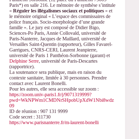
Paris*) en salle 216. Le mémoire de synthèse s’intitule
«
Réguler les illégalismes sociaux et politiques
» et
le mémoire original « L’espace des commissaires de
police français. Socio-morphologie d’une grande
famille ». Le jury est composé de Didier Bigo,
Sciences-Po Paris, Annie Collovald, université de
Paris-Nanterre, Jacques de Maillard, université de
Versailles Saint-Quentin (rapporteur), Gilles Favarel-
Garrigues, CNRS-CERI, Laurent Jeanpierre,
université de Paris 1 Panthéon-Sorbonne (garant) et
Delphine Serre
, université de Paris-Descartes
(rapportrice).
La soutenance sera publique, mais en raison du
contexte sanitaire, limitée à 30 personnes. Prendre
contact avec Laurent Bonelli.
Pour les autres, elle sera accessible sur zoom :
https://zoom.univ-paris1.fr/j/9071319999?
pwd=WkNPWm1CMDNrSHpobUpXdW1Nbi8wdz
09
ID de réunion : 907 131 9999
Code secret : 311730
https://www.parisnanterre.fr/m-laurent-bonelli