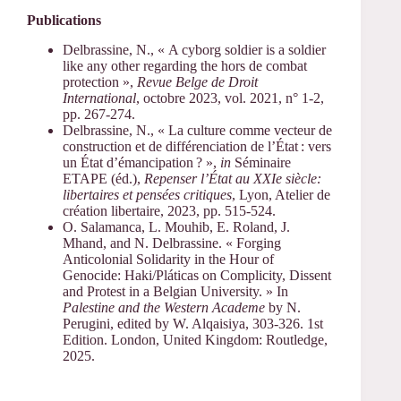
Publications
Delbrassine, N., « A cyborg soldier is a soldier
like any other regarding the hors de combat
protection »,
Revue Belge de Droit
International
, octobre 2023, vol. 2021, n° 1‑2,
pp. 267‑274.
Delbrassine, N., « La culture comme vecteur de
construction et de différenciation de l’État : vers
un État d’émancipation ? »,
in
Séminaire
ETAPE (éd.),
Repenser l’État au XXIe siècle:
libertaires et pensées critiques
, Lyon, Atelier de
création libertaire, 2023, pp. 515‑524.
O. Salamanca, L. Mouhib, E. Roland, J.
Mhand, and N. Delbrassine. « Forging
Anticolonial Solidarity in the Hour of
Genocide: Haki/Pláticas on Complicity, Dissent
and Protest in a Belgian University. » In
Palestine and the Western Academe
by N.
Perugini, edited by W. Alqaisiya, 303-326. 1st
Edition. London, United Kingdom: Routledge,
2025.