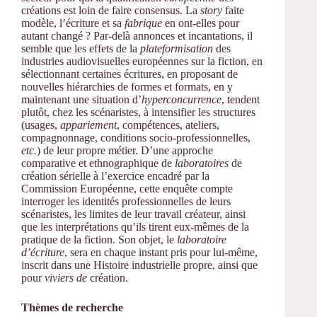
créations est loin de faire consensus. La
story
faite
modèle, l’écriture et sa
fabrique
en ont-elles pour
autant changé ? Par-delà annonces et incantations, il
semble que les effets de la
plateformisation
des
industries audiovisuelles européennes sur la fiction, en
sélectionnant certaines écritures, en proposant de
nouvelles hiérarchies de formes et formats, en y
maintenant une situation d’
hyperconcurrence
, tendent
plutôt, chez les scénaristes, à intensifier les structures
(usages,
appariement
, compétences, ateliers,
compagnonnage, conditions socio-professionnelles,
etc.
) de leur propre métier. D’une approche
comparative et ethnographique de
laboratoires
de
création sérielle à l’exercice encadré par la
Commission Européenne, cette enquête compte
interroger les identités professionnelles de leurs
scénaristes, les limites de leur travail créateur, ainsi
que les interprétations qu’ils tirent eux-mêmes de la
pratique de la fiction. Son objet, le
laboratoire
d’écriture
, sera en chaque instant pris pour lui-même,
inscrit dans une Histoire industrielle propre, ainsi que
pour
viviers de
création.
Thèmes de recherche