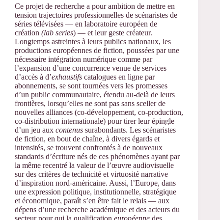
Ce projet de recherche a pour ambition de mettre en
tension trajectoires professionnelles de scénaristes de
séries télévisées — en laboratoire européen de
création
(lab series
) — et leur geste créateur.
Longtemps astreintes à leurs publics nationaux, les
productions européennes de fiction, poussées par une
nécessaire intégration numérique comme par
l’expansion d’une concurrence venue de services
d’accès à d’
exhaustifs
catalogues en ligne par
abonnements, se sont tournées vers les promesses
d’un public communautaire, étendu au-delà de leurs
frontières, lorsqu’elles ne sont pas sans sceller de
nouvelles alliances (co-développement, co-production,
co-distribution internationale) pour tirer leur épingle
d’un jeu aux
contenus
surabondants. Les scénaristes
de fiction, en bout de chaîne, à divers égards et
intensités, se trouvent confrontés à de nouveaux
standards d’écriture nés de ces phénomènes ayant par
la même recentré la valeur de l’œuvre audiovisuelle
sur des critères de technicité et virtuosité narrative
d’inspiration nord-américaine. Aussi, l’Europe, dans
une expression politique, institutionnelle, stratégique
et économique, paraît s’en être fait le relais — aux
dépens d’une recherche académique et des acteurs du
secteur pour qui la qualification
européenne
des