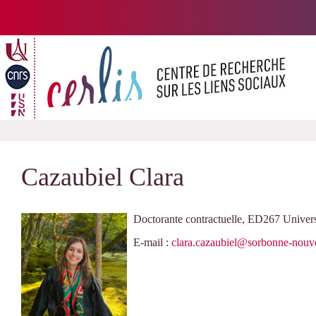
Passer
au
contenu
Cazaubiel Clara
Doctorante contractuelle, ED267 Univer
E-mail :
clara.cazaubiel@sorbonne-nouve