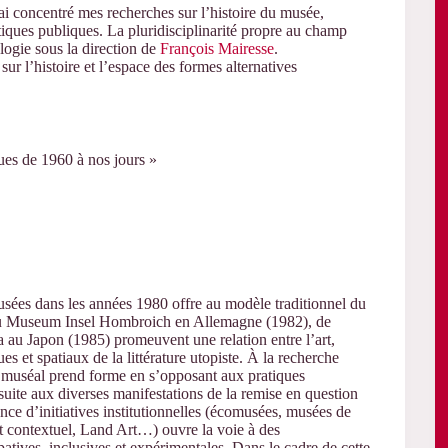
j’ai concentré mes recherches sur l’histoire du musée,
itiques publiques. La pluridisciplinarité propre au champ
ogie sous la direction de
François Mairesse
.
ur l’histoire et l’espace des formes alternatives
ques de 1960 à nos jours »
sées dans les années 1980 offre au modèle traditionnel du
es du Museum Insel Hombroich en Allemagne (1982), de
a au Japon (1985) promeuvent une relation entre l’art,
s et spatiaux de la littérature utopiste. À la recherche
et muséal prend forme en s’opposant aux pratiques
suite aux diverses manifestations de la remise en question
ce d’initiatives institutionnelles (écomusées, musées de
rt contextuel, Land Art…) ouvre la voie à des
patives, inclusives et expérimentales. Dans le cadre de cette