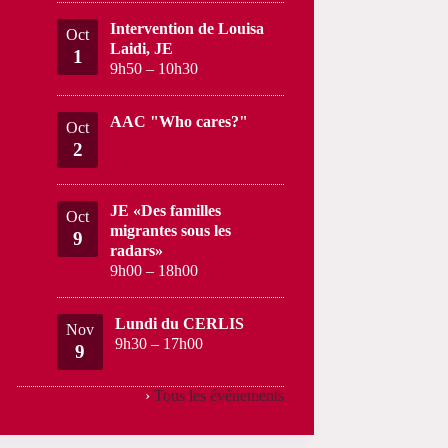
Intervention de Louisa
Oct
Laidi, JE
1
9h50
–
10h30
AAC "Who cares?"
Oct
2
JE «Des familles
Oct
migrantes sous les
9
radars»
9h00
–
18h00
Lundi du CERLIS
Nov
9h30
–
17h00
9
›
Tous les évènements