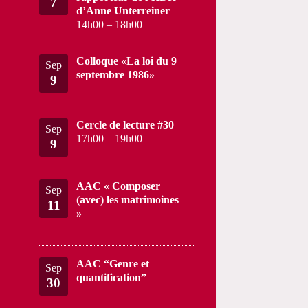
7
d’Anne Unterreiner
14h00
–
18h00
Colloque «La loi du 9
Sep
septembre 1986»
9
Cercle de lecture #30
Sep
17h00
–
19h00
9
AAC « Composer
Sep
(avec) les matrimoines
11
»
AAC “Genre et
Sep
quantification”
30