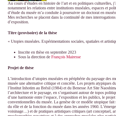
Au cours d’études en histoire de l’art et en politiques culturelles, 
notamment les relations entre institutions muséales, espaces et pol
d’étude du musée m’a conduite à poursuivre un doctorat en muséol
Mes recherches se placent dans la continuité de mes interrogations s
d’exposition.
Titre (provisoire) de la thèse
« Utopies muséales. Expérimentations sociales, spatiales et artisti
Inscrite en thèse en septembre 2023
Sous la direction de
François Mairesse
Projet de thèse
L’introduction d’utopies muséales en périphérie du paysage des mu
musée une alternative critique et concrète. Les projets atypiqu
l’Institut Inhotim au Brésil (1984) et du Benesse Art Site Naoshim
l’architecture et le paysage, en s’organisant autour de topos politique
d’une harmonie entre l’espace, l’exposition et les publics, le proj
conventionnelles du musée. La genèse de ce modèle utopique fait 
du rôle et de la fonction du musée dans les années 1960. L’émergen
voisinage…) et de pratiques artistiques critiques (art conceptuel, a
muséographies novatrices et à des approches muséales plus partici