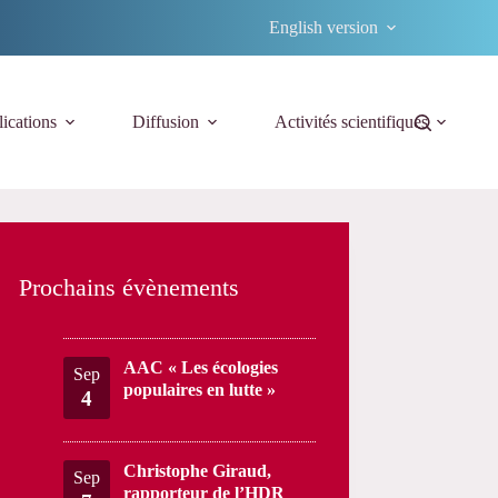
English version
ications
Diffusion
Activités scientifiques
Prochains évènements
AAC « Les écologies
Sep
populaires en lutte »
4
Christophe Giraud,
Sep
rapporteur de l’HDR