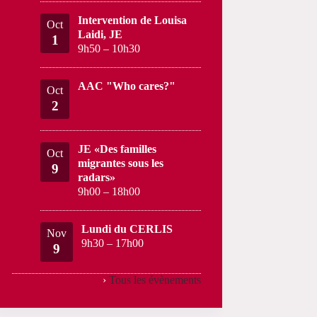
Intervention de Louisa
Oct
Laidi, JE
1
9h50
–
10h30
AAC "Who cares?"
Oct
2
JE «Des familles
Oct
migrantes sous les
9
radars»
9h00
–
18h00
Lundi du CERLIS
Nov
9h30
–
17h00
9
›
Tous les évènements