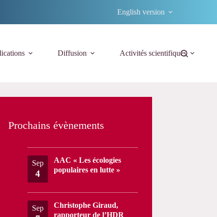
English version
ications
Diffusion
Activités scientifiques
Prochains évènements
AAC « Les écologies
Sep
populaires en lutte »
4
Christophe Giraud,
Sep
rapporteur de l’HDR