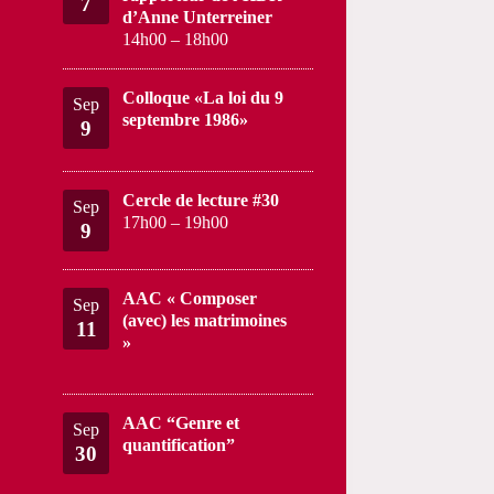
7
d’Anne Unterreiner
14h00
–
18h00
Colloque «La loi du 9
Sep
septembre 1986»
9
Cercle de lecture #30
Sep
17h00
–
19h00
9
AAC « Composer
Sep
(avec) les matrimoines
11
»
AAC “Genre et
Sep
quantification”
30