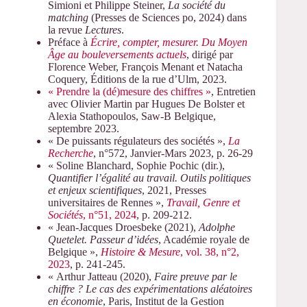
Simioni et Philippe Steiner,
La société du
matching
(Presses de Sciences po, 2024) dans
la revue
Lectures
.
Préface à
Écrire, compter, mesurer. Du Moyen
Âge au bouleversements actuels
, dirigé par
Florence Weber, François Menant et Natacha
Coquery, Éditions de la rue d’Ulm, 2023.
« Prendre la (dé)mesure des chiffres »
, Entretien
avec Olivier Martin par Hugues De Bolster et
Alexia Stathopoulos, Saw-B Belgique,
septembre 2023.
« De puissants régulateurs des sociétés »,
La
Recherche
, n°572, Janvier-Mars 2023, p. 26-29
« Soline Blanchard, Sophie Pochic (dir.),
Quantifier l’égalité au travail. Outils politiques
et enjeux scientifiques
, 2021, Presses
universitaires de Rennes »,
Travail, Genre et
Sociétés
, n°51, 2024
, p. 209-212.
« Jean-Jacques Droesbeke (2021),
Adolphe
Quetelet. Passeur d’idées
, Académie royale de
Belgique »,
Histoire & Mesure
, vol. 38, n°2,
2023
, p. 241-245.
« Arthur Jatteau (2020),
Faire preuve par le
chiffre ? Le cas des expérimentations aléatoires
en économie
, Paris, Institut de la Gestion