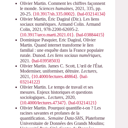
Olivier Martin. Comment les chiffres façonnent
le monde.
Sciences humaines
, 2021, 335, pp.
20-25.
⟨10.3917/sh.335.0002⟩
.
⟨hal-03214134⟩
Olivier Martin, Éric Dagiral (Dir.). Les liens
sociaux numériques. Armand Colin. Armand
Colin, 2021, 978-2200-62695-2.
⟨10.3917/arco.marti.2021.01⟩
.
⟨hal-03884415⟩
Dominique Pasquier, Eric Dagiral, Olivier
Martin. Quand internet transforme le lien
familial : une enquête dans la France populaire
rurale. Dunod.
Les liens sociaux numériques
,
2021.
⟨hal-03958503⟩
Olivier Martin. James C. Scott, L'œil de l'État.
Moderniser, uniformiser, détruire.
Lectures
,
2021,
⟨10.4000/lectures.48864⟩
.
⟨hal-
03214122⟩
Olivier Martin. Le temps de travail et ses
mesures. Enjeux historiques et questions
sociologiques..
Lectures
, 2020,
⟨10.4000/lectures.47347⟩
.
⟨hal-03214121⟩
Olivier Martin. Pourquoi quantifie-t-on ? Les
racines savantes et profanes de la
quantification..
Semaine Data-SHS
, Plateforme
Universitaire de Données des Grands Moulins;