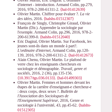
Olivier Martin, Eric Dagiral. L'ordinaire
d'internet - introduction. Armand Colin, pp.279,
2016, 978-2-200-61311-2.
⟨hal-01412639⟩
Olivier Martin. Chiffrer pour évaluer ?.
La vie
des idées
, 2016.
⟨halshs-01512307⟩
François de Singly, Christophe Giraud, Olivier
Martin (Dir.). Apprendre la sociologie par
l'exemple. Armand Colin, pp.296, 2016, 978-2-
200-61399-0.
⟨halshs-01512040⟩
Eric Dagiral, Olivier Martin. Sur Facebook, les
jeunes sont-ils dans un monde à part?.
L'ordinaire d'internet
, Armand Colin, pp.120-
139, 2016, 978-2-200-61311-2.
⟨hal-01412673⟩
Alain Chenu, Olivier Martin. Le plafond de
verre chez les enseignants chercheurs en
sociologie et démographie.
Travail, genre et
sociétés
, 2016, 2 (36), pp.135-156.
⟨10.3917/tgs.036.0133⟩
.
⟨hal-01499303⟩
Olivier Martin. Femmes et hommes devant les
étapes de la carrière d'enseignant-e chercheur-e
: deux corps, deux sexes ?.
Bulletin de
l'Association des Sociologues de
l'Enseignement Supérieur
, 2016, Genre et
sociologie à l'université, 43, pp.45-62.
⟨halshs-
01512305⟩