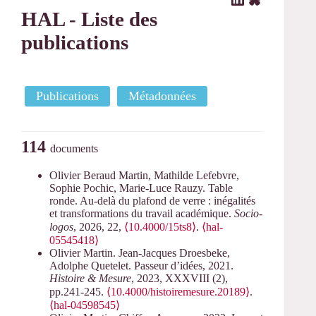
HAL - Liste des
publications
Publications
Métadonnées
114
documents
Olivier Beraud Martin, Mathilde Lefebvre,
Sophie Pochic, Marie-Luce Rauzy. Table
ronde. Au-delà du plafond de verre : inégalités
et transformations du travail académique.
Socio-
logos
, 2026, 22,
⟨10.4000/15ts8⟩
.
⟨hal-
05545418⟩
Olivier Martin. Jean-Jacques Droesbeke,
Adolphe Quetelet. Passeur d’idées, 2021.
Histoire & Mesure
, 2023, XXXVIII (2),
pp.241-245.
⟨10.4000/histoiremesure.20189⟩
.
⟨hal-04598545⟩