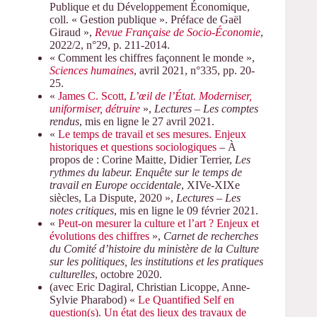
Publique et du Développement Économique,
coll. « Gestion publique ». Préface de Gaël
Giraud »,
Revue Française de Socio-Économie
,
2022/2, n°29, p. 211-2014.
« Comment les chiffres façonnent le monde »,
Sciences humaines
, avril 2021, n°335, pp. 20-
25.
«
James C. Scott,
L’œil de l’État. Moderniser,
uniformiser, détruire
»,
Lectures – Les comptes
rendus
, mis en ligne le 27 avril 2021.
«
Le temps de travail et ses mesures. Enjeux
historiques et questions sociologiques
– À
propos de : Corine Maitte, Didier Terrier,
Les
rythmes du labeur. Enquête sur le temps de
travail en Europe occidentale
, XIVe-XIXe
siècles, La Dispute, 2020 »,
Lectures
–
Les
notes critiques
, mis en ligne le 09 février 2021.
«
Peut-on mesurer la culture et l’art ? Enjeux et
évolutions des chiffres
»,
Carnet de recherches
du Comité d’histoire du ministère de la Culture
sur les politiques, les institutions et les pratiques
culturelles
, octobre 2020.
(avec Eric Dagiral, Christian Licoppe, Anne-
Sylvie Pharabod) «
Le Quantified Self en
question(s). Un état des lieux des travaux de