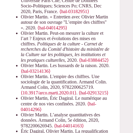
Université Paris Cité; Centre de Données
Socio-Politiques; Sciences Po; CNRS, Dec
2020, Paris, France.
⟨hal-03182951⟩
Olivier Martin. « Entretien avec Olivier Martin
autour de son ouvrage ''L’empire des chiffres''
». 2020.
⟨hal-04014295⟩
Olivier Martin. Peut-on mesurer la culture et
l’art ? Enjeux et évolutions des mises en
chiffres.
Politiques de la culture - Carnet de
recherches du Comité d'histoire du ministère de
la Culture sur les politiques, les institutions et
les pratiques culturelles
, 2020.
⟨hal-03884452⟩
Olivier Martin. Les hussards de la raison. 2020.
⟨hal-03214136⟩
Olivier Martin. L'empire des chiffres. Une
sociologie de la quantification. Armand Colin.
Armand Colin, 2020, 9782200625719.
⟨10.3917/arco.marti.2020.01⟩
.
⟨hal-02913215⟩
Olivier Martin, Éric Dagiral. Le numérique au
centre de nos vies confinées. 2020.
⟨hal-
04014296⟩
Olivier Martin. L’analyse quantitatives des
données. Armand Colin, 5e édition, 2020,
9782200626945.
⟨hal-04014163⟩
Éric Dagiral, Olivier Martin. La requalification