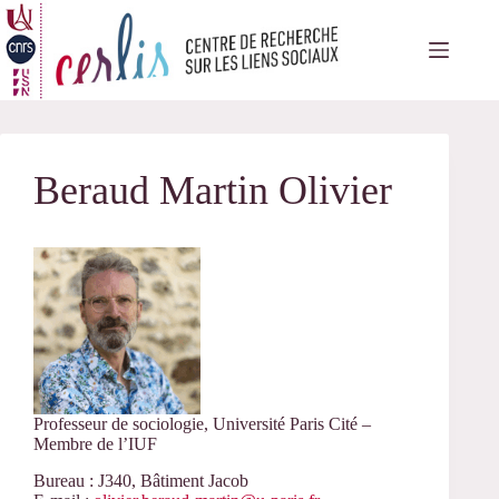
Passer
au
contenu
Beraud Martin Olivier
Professeur de sociologie, Université Paris Cité –
Membre de l’IUF
Bureau : J340, Bâtiment Jacob