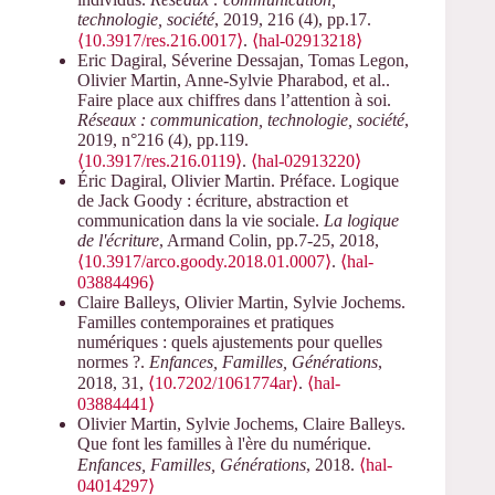
technologie, société
, 2019, 216 (4), pp.17.
⟨10.3917/res.216.0017⟩
.
⟨hal-02913218⟩
Eric Dagiral, Séverine Dessajan, Tomas Legon,
Olivier Martin, Anne-Sylvie Pharabod, et al..
Faire place aux chiffres dans l’attention à soi.
Réseaux : communication, technologie, société
,
2019, n°216 (4), pp.119.
⟨10.3917/res.216.0119⟩
.
⟨hal-02913220⟩
Éric Dagiral, Olivier Martin. Préface. Logique
de Jack Goody : écriture, abstraction et
communication dans la vie sociale.
La logique
de l'écriture
, Armand Colin, pp.7-25, 2018,
⟨10.3917/arco.goody.2018.01.0007⟩
.
⟨hal-
03884496⟩
Claire Balleys, Olivier Martin, Sylvie Jochems.
Familles contemporaines et pratiques
numériques : quels ajustements pour quelles
normes ?.
Enfances, Familles, Générations
,
2018, 31,
⟨10.7202/1061774ar⟩
.
⟨hal-
03884441⟩
Olivier Martin, Sylvie Jochems, Claire Balleys.
Que font les familles à l'ère du numérique.
Enfances, Familles, Générations
, 2018.
⟨hal-
04014297⟩