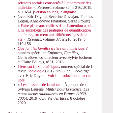
sciences sociales consacrés à l’automesure des
individus
»,
Réseaux
, volume 37, n°216, 2019,
p. 19-54. [
version en langue anglaise
]
(avec Eric Dagiral, Séverine Dessajan, Thomas
Legon, Anne-Sylvie Pharabod, Serge Proulx)
«
Faire place aux chiffres dans l’attention à soi.
Une sociologie des pratiques de quantification
et d’enregistrement aux différents âges de la
vie
»,
Réseaux
, volume 37, n°216, 2019, p.
119-156.
Que font les familles à l’ère du numérique ?
,
numéro spécial de
Enfances, Familles,
Générations
, co-directeur avec Sylvie Jochems
et Claire Balleys, n°31, 2018.
Liens sociaux numériques
, numéro spécial de la
revue
Sociologie
(2017, vol.8, n°1), co-dirigé
avec Eric Dagiral.
Voir l’introduction en accès
libre
«
Les hussards de la raison
– À propos de :
Sylvain Laurens,
Militer pour la science. Les
mouvements rationalistes en France (1930-
2005)
, 2019 »,
La Vie des Idées
, 8 octobre
2020.