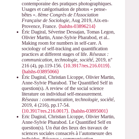
contemporaine des pratiques photographiques.
Usages et catégorisation de photos « pense-
bêtes ».
8ème Congrès de l'Association
Française de Sociologie
, Aug 2019, Aix-en-
Provence, France.
⟨halshs-03896214⟩
Éric Dagiral, Séverine Dessajan, Tomas Legon,
Olivier Martin, Anne-Sylvie Pharabod, et al..
Making room for numbers in self-care. A
sociology of self-tracking and quantification
practices at different stages of life.
Réseaux :
communication, technologie, société
, 2019, n°
216 (4), pp.119-156.
⟨10.3917/res.216.0119⟩
.
⟨halshs-03895066⟩
Éric Dagiral, Christian Licoppe, Olivier Martin,
Anne-Sylvie Pharabod. The Quantified Self in
question(s). A review of the social science
literature on individual self-measurement.
Réseaux : communication, technologie, société
,
2019, 4 (216), pp.17-54.
⟨10.3917/res.216.0017⟩
.
⟨halshs-03895001⟩
Eric Dagiral, Christian Licoppe, Olivier Martin,
Anne-Sylvie Pharabod. Le Quantified Self en
question(s). Un état des lieux des travaux de
sciences sociales consacrés à l’automesure des
individus.
Réseaux : communication,