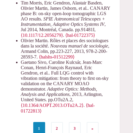
Tim Morris, Eric Gendron, Alastair Basden,
Olivier Martin, James Osborn, et al.. CANARY
phase B: on-sky open-loop tomographic LGS
AO results.
SPIE Astronomical Telescopes +
Instrumentation, Adaptive Optics Systems IV
,
Jul 2014, Montréal, Canada. pp.91481I,
⟨10.1117/12.2056279⟩
.
⟨hal-01722375⟩
Olivier Martin. Rôles et places des sociologues
dans la société.
Nouveau manuel de sociologie
,
Armand Colin, pp.223-227, 2013, 978-2-200-
28593-7.
⟨halshs-01512299⟩
Gaetano Sivo, Caroline Kulcsár, Jean-Marc
Conan, Henri-François Raynaud, Eric
Gendron, et al.. Full LQG control with
vibration mitigation: from theory to first on-sky
validation on the CANARY MOAO
demonstrator.
Adaptive Optics: Methods,
Analysis and Applications
, 2013, Arlington,
United States. pp.OTu2A.2,
⟨10.1364/AOPT.2013.OTu2A.2⟩
.
⟨hal-
01722813⟩
1
2
3
»