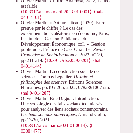
Olivier Martin. Chiffre. Anamosa, 2022, Le mot
est faible,
⟨10.3917/anamo.marti.2023.01.0001⟩
.
⟨hal-
04014191⟩
Olivier Martin. « Arthur Jatteau (2020), Faire
preuve par le chiffre ? Le cas des
expérimentations aléatoires en économie, Paris,
Institut de la Gestion Publique et du
Développement Économique, coll. « Gestion
publique ». Préface de Gaël Giraud ».
Revue
Française de Socio-Economie
, 2022, n° 29,
pp.211-214.
⟨10.3917/rfse.029.0201⟩
.
⟨hal-
04014144⟩
Olivier Martin. La construction sociale des
sciences. Thomas Lepeltier.
Histoire et
philosophie des sciences
, Editions Sciences
Humaines, pp.195-205, 2022, 9782361067526.
⟨hal-04014287⟩
Olivier Martin, Éric Dagiral. Introduction.
Une sociologie des faits sociaux technicisés
pour analyser des liens sociaux contemporains.
Les liens sociaux numériques
, Armand Colin,
pp.13-30, 2021,
⟨10.3917/arco.marti.2021.01.0013⟩
.
⟨hal-
03884477⟩