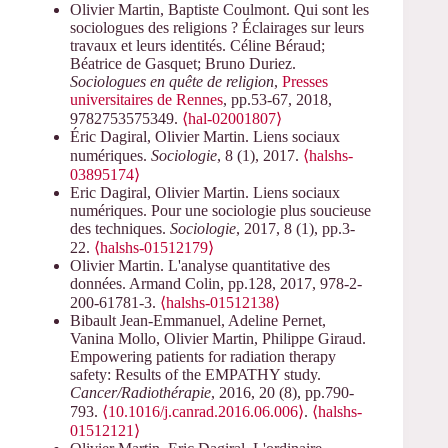
Olivier Martin, Baptiste Coulmont. Qui sont les
sociologues des religions ? Éclairages sur leurs
travaux et leurs identités. Céline Béraud;
Béatrice de Gasquet; Bruno Duriez.
Sociologues en quête de religion
,
Presses
universitaires de Rennes
, pp.53-67, 2018,
9782753575349.
⟨hal-02001807⟩
Éric Dagiral, Olivier Martin. Liens sociaux
numériques.
Sociologie
, 8 (1), 2017.
⟨halshs-
03895174⟩
Eric Dagiral, Olivier Martin. Liens sociaux
numériques. Pour une sociologie plus soucieuse
des techniques.
Sociologie
, 2017, 8 (1), pp.3-
22.
⟨halshs-01512179⟩
Olivier Martin. L'analyse quantitative des
données. Armand Colin, pp.128, 2017, 978-2-
200-61781-3.
⟨halshs-01512138⟩
Bibault Jean-Emmanuel, Adeline Pernet,
Vanina Mollo, Olivier Martin, Philippe Giraud.
Empowering patients for radiation therapy
safety: Results of the EMPATHY study.
Cancer/Radiothérapie
, 2016, 20 (8), pp.790-
793.
⟨10.1016/j.canrad.2016.06.006⟩
.
⟨halshs-
01512121⟩