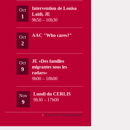
Intervention de Louisa
Oct
Laidi, JE
1
9h50
–
10h30
AAC "Who cares?"
Oct
2
JE «Des familles
Oct
migrantes sous les
9
radars»
9h00
–
18h00
Lundi du CERLIS
Nov
9h30
–
17h00
9
›
Tous les évènements