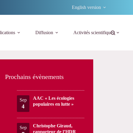
English version
ications
Diffusion
Activités scientifiques
Prochains évènements
AAC « Les écologies
Sep
populaires en lutte »
4
Christophe Giraud,
Sep
rapporteur de l’HDR