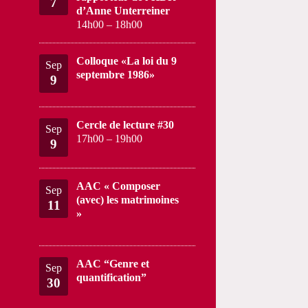
7
d’Anne Unterreiner
14h00
–
18h00
Colloque «La loi du 9
Sep
septembre 1986»
9
Cercle de lecture #30
Sep
17h00
–
19h00
9
AAC « Composer
Sep
(avec) les matrimoines
11
»
AAC “Genre et
Sep
quantification”
30